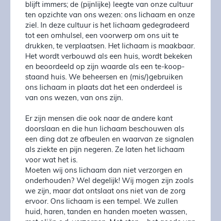
blijft immers; de (pijnlijke) leegte van onze cul­tuur
ten opzichte van ons wezen: ons lichaam en onze
ziel. In deze cultuur is het li­­chaam gede­gradeerd
tot een omhul­sel, een voorwerp om ons uit te
drukken, te verplaatsen. Het li­chaam is maakbaar.
Het wordt ver­bouwd als een huis, wordt be­ke­­ken
en beoordeeld op zijn waarde als een te-koop-
staand huis. We be­heer­­sen en (mis/)gebruiken
ons li­chaam in plaats dat het een onderdeel is
van ons wezen, van ons zijn.
Er zijn mensen die ook naar de andere kant
doorslaan en die hun lichaam beschouwen als
een ding dat ze afbeulen en waarvan ze signalen
als ziekte en pijn negeren. Ze laten het lichaam
voor wat het is.
Moeten wij ons lichaam dan niet verzorgen en
onderhouden? Wel de­gelijk! Wij mogen zijn zoals
we zijn, maar dat ontslaat ons niet van de zorg
ervoor. Ons lichaam is een tem­pel. We zullen
huid, ha­ren, tanden en handen moeten wassen,