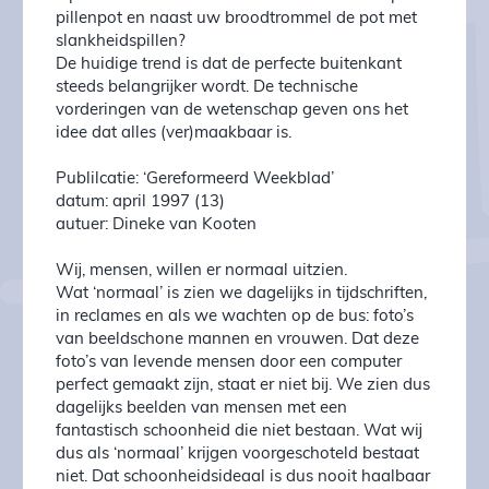
pil­len­pot en naast uw broodtrommel de pot met
slankheidspillen?
De huidige trend is dat de per­fecte buitenkant
steeds belang­rij­ker wordt. De technische
vorderingen van de wetenschap ge­ven ons het
idee dat alles (ver)maakbaar is.
Publilcatie: ‘Gereformeerd Weekblad’
datum: april 1997 (13)
autuer: Dineke van Kooten
Wij, mensen, willen er normaal uitzien.
Wat ‘normaal’ is zien we dagelijks in tijdschriften,
in recla­mes en als we wachten op de bus: foto’s
van beeldschone mannen en vrou­wen. Dat deze
foto’s van levende mensen door een com­pu­ter
per­fect gemaakt zijn, staat er niet bij. We zien dus
da­ge­lijks beelden van mensen met een
fantastisch schoon­heid die niet bestaan. Wat wij
dus als ‘normaal’ krijgen voorgeschoteld be­­s­taat
niet. Dat schoonheidsideaal is dus nooit haalbaar