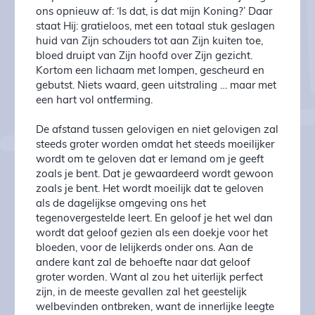
ons opnieuw af: ‘Is dat, is dat mijn Koning?’ Daar
staat Hij: gratieloos, met een totaal stuk ge­sla­gen
huid van Zijn schouders tot aan Zijn kui­ten toe,
bloed druipt van Zijn hoofd over Zijn gezicht.
Kort­om een lichaam met lom­­pen, gescheurd en
gebutst. Niets waard, geen uitstraling … maar met
een hart vol ontferming.
De afstand tussen gelovigen en niet gelovigen zal
steeds gro­ter wor­den omdat het steeds moeilijker
wordt om te geloven dat er Iemand om je geeft
zoals je bent. Dat je gewaardeerd wordt ge­woon
zoals je bent. Het wordt moeilijk dat te geloven
als de da­ge­lijkse omgeving ons het
tegenovergestelde leert. En geloof je het wel dan
wordt dat geloof gezien als een doekje voor het
bloe­den, voor de lelij­kerds onder ons. Aan de
andere kant zal de behoefte naar dat geloof
groter wor­den. Want al zou het uiterlijk perfect
zijn, in de meeste ge­val­len zal het geestelijk
welbevinden ontbre­ken, want de in­ner­lijke leegte