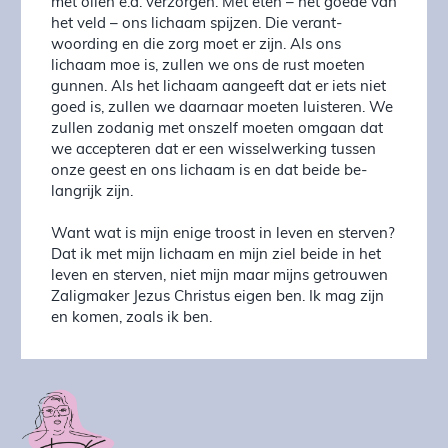
met oliën e.d. verzorgen. Met eten – het goede van
het veld – ons li­chaam spij­zen. Die ver­ant­­
woording en die zorg moet er zijn. Als ons
lichaam moe is, zul­len we ons de rust moeten
gunnen. Als het li­chaam aangeeft dat er iets niet
goed is, zullen we daarnaar moeten luiste­ren. We
zul­len zo­danig met ons­zelf moeten omgaan dat
we ac­cep­teren dat er een wis­sel­werking tus­sen
onze geest en ons li­chaam is en dat beide be­
lang­rijk zijn.
Want wat is mijn enige troost in leven en sterven?
Dat ik met mijn lichaam en mijn ziel beide in het
leven en ster­­ven, niet mijn maar mijns getrouwen
Za­lig­­maker Jezus Chris­tus ei­gen ben. Ik mag zijn
en komen, zoals ik ben.