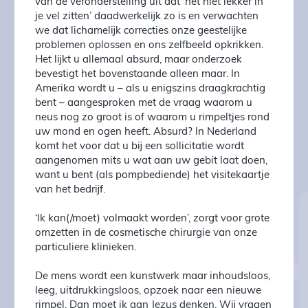
van de veronderstel­ling uit dat ‘het niet lekker in
je vel zitten’ daadwerkelijk zo is en ver­wach­­ten
we dat lichamelijk correcties onze gees­te­lijke
problemen op­los­sen en ons zelfbeeld opkrikken.
Het lijkt u allemaal absurd, maar onderzoek
bevestigt het boven­staan­de alleen maar. In
Amerika wordt u – als u enigszins draag­krach­tig
bent – aangesproken met de vraag waarom u
neus nog zo groot is of waarom u rimpeltjes rond
uw mond en o­gen heeft. Absurd? In Neder­land
komt het voor dat u bij een sol­licitatie wordt
aangenomen mits u wat aan uw gebit laat doen,
want u bent (als pompbediende) het visitekaartje
van het be­drijf.
‘Ik kan(/moet) volmaakt worden’, zorgt voor grote
omzetten in de cos­me­tische chirurgie van onze
particuliere klinieken.
De mens wordt een kunstwerk maar inhoudsloos,
leeg, uitdruk­kings­loos, opzoek naar een nieuwe
rimpel. Dan moet ik aan Jezus denken. Wij vragen