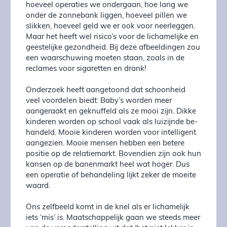
hoe­veel ope­ra­ties we ondergaan, hoe lang we
onder de zonnebank lig­gen, hoeveel pillen we
slikken, hoeveel geld we er ook voor neer­leggen.
Maar het heeft wel risi­co’s voor de lichamelijke en
geestelij­ke ge­zond­heid. Bij deze afbeel­dingen zou
een waar­schu­wing moe­ten staan, zoals in de
reclames voor sigaretten en drank!
Onderzoek heeft aangetoond dat schoonheid
veel voordelen biedt: Ba­­by’s worden meer
aangeraakt en geknuffeld als ze mooi zijn. Dik­ke
kinderen worden op school vaak als luizijnde be­
han­deld. Mooie kin­deren worden voor intelligent
aan­ge­zien. Mooie mensen hebben een betere
positie op de relatie­markt. Bovendien zijn ook hun
kansen op de banenmarkt heel wat ho­ger. Dus
een operatie of be­handeling lijkt zeker de moeite
waard.
Ons zelfbeeld komt in de knel als er lichamelijk
iets ‘mis’ is. Maatschappelijk gaan we steeds meer