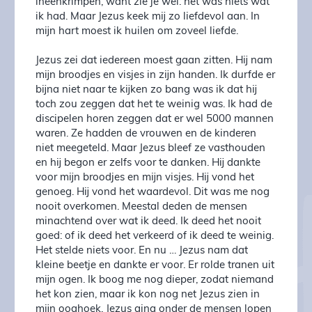
ineenkrimpen, want zie je wel: het was niets wat
ik had. Maar Jezus keek mij zo liefdevol aan. In
mijn hart moest ik huilen om zoveel liefde.
Jezus zei dat iedereen moest gaan zitten. Hij nam
mijn broodjes en visjes in zijn handen. Ik durfde er
bijna niet naar te kijken zo bang was ik dat hij
toch zou zeggen dat het te weinig was. Ik had de
discipelen horen zeggen dat er wel 5000 mannen
waren. Ze hadden de vrouwen en de kinderen
niet meegeteld. Maar Jezus bleef ze vasthouden
en hij begon er zelfs voor te danken. Hij dankte
voor mijn broodjes en mijn visjes. Hij vond het
genoeg. Hij vond het waardevol. Dit was me nog
nooit overkomen. Meestal deden de mensen
minachtend over wat ik deed. Ik deed het nooit
goed: of ik deed het verkeerd of ik deed te weinig.
Het stelde niets voor. En nu … Jezus nam dat
kleine beetje en dankte er voor. Er rolde tranen uit
mijn ogen. Ik boog me nog dieper, zodat niemand
het kon zien, maar ik kon nog net Jezus zien in
mijn ooghoek. Jezus ging onder de mensen lopen