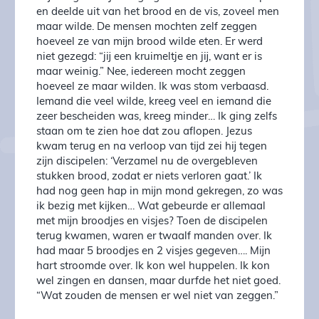
en deelde uit van het brood en de vis, zoveel men
maar wilde. De mensen mochten zelf zeggen
hoeveel ze van mijn brood wilde eten. Er werd
niet gezegd: “jij een kruimeltje en jij, want er is
maar weinig.” Nee, iedereen mocht zeggen
hoeveel ze maar wilden. Ik was stom verbaasd.
Iemand die veel wilde, kreeg veel en iemand die
zeer bescheiden was, kreeg minder… Ik ging zelfs
staan om te zien hoe dat zou aflopen. Jezus
kwam terug en na verloop van tijd zei hij tegen
zijn discipelen: ‘Verzamel nu de overgebleven
stukken brood, zodat er niets verloren gaat.’ Ik
had nog geen hap in mijn mond gekregen, zo was
ik bezig met kijken… Wat gebeurde er allemaal
met mijn broodjes en visjes? Toen de discipelen
terug kwamen, waren er twaalf manden over. Ik
had maar 5 broodjes en 2 visjes gegeven…. Mijn
hart stroomde over. Ik kon wel huppelen. Ik kon
wel zingen en dansen, maar durfde het niet goed.
“Wat zouden de mensen er wel niet van zeggen.”