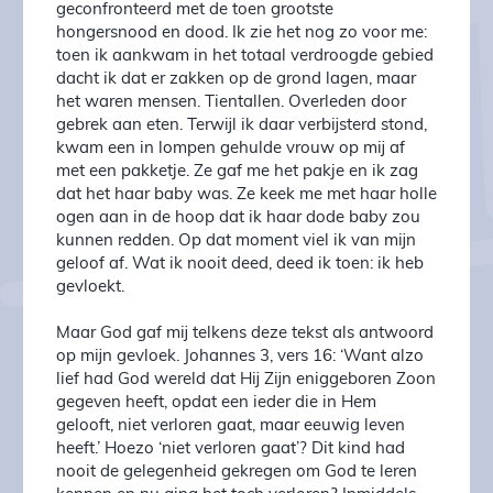
geconfronteerd met de toen grootste
hongersnood en dood. Ik zie het nog zo voor me:
toen ik aankwam in het totaal verdroogde gebied
dacht ik dat er zakken op de grond lagen, maar
het waren mensen. Tientallen. Overleden door
gebrek aan eten. Terwijl ik daar verbijsterd stond,
kwam een in lompen gehulde vrouw op mij af
met een pakketje. Ze gaf me het pakje en ik zag
dat het haar baby was. Ze keek me met haar holle
ogen aan in de hoop dat ik haar dode baby zou
kunnen redden. Op dat moment viel ik van mijn
geloof af. Wat ik nooit deed, deed ik toen: ik heb
gevloekt.
Maar God gaf mij telkens deze tekst als antwoord
op mijn gevloek. Johannes 3, vers 16: ‘Want alzo
lief had God wereld dat Hij Zijn eniggeboren Zoon
gegeven heeft, opdat een ieder die in Hem
gelooft, niet verloren gaat, maar eeuwig leven
heeft.’ Hoezo ‘niet verloren gaat’? Dit kind had
nooit de gelegenheid gekregen om God te leren