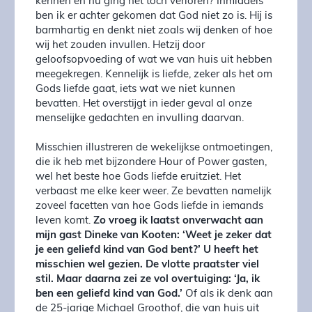
kennen en nu ging het toch verloren? Inmiddels
ben ik er achter gekomen dat God niet zo is. Hij is
barmhartig en denkt niet zoals wij denken of hoe
wij het zouden invullen. Hetzij door
geloofsopvoeding of wat we van huis uit hebben
meegekregen. Kennelijk is liefde, zeker als het om
Gods liefde gaat, iets wat we niet kunnen
bevatten. Het overstijgt in ieder geval al onze
menselijke gedachten en invulling daarvan.
Misschien illustreren de wekelijkse ontmoetingen,
die ik heb met bijzondere Hour of Power gasten,
wel het beste hoe Gods liefde eruitziet. Het
verbaast me elke keer weer. Ze bevatten namelijk
zoveel facetten van hoe Gods liefde in iemands
leven komt.
Zo vroeg ik laatst onverwacht aan
mijn gast Dineke van Kooten: ‘Weet je zeker dat
je een geliefd kind van God bent?’ U heeft het
misschien wel gezien. De vlotte praatster viel
stil. Maar daarna zei ze vol overtuiging: ‘Ja, ik
ben een geliefd kind van God.’
Of als ik denk aan
de 25-jarige Michael Groothof, die van huis uit