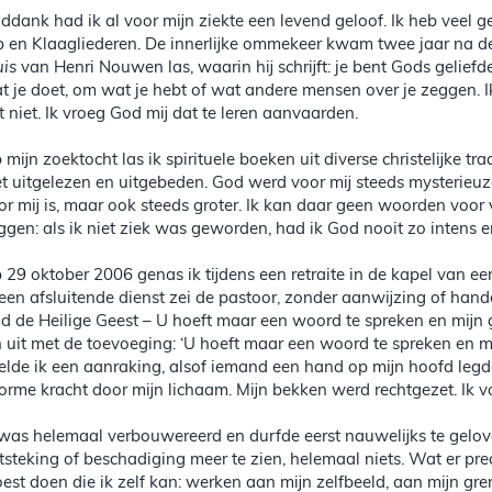
ddank had ik al voor mijn ziekte een levend geloof. Ik heb veel
b en Klaagliederen. De innerlijke ommekeer kwam twee jaar na d
uis
van Henri Nouwen las, waarin hij schrijft: je bent Gods geliefd
t je doet, om wat je hebt of wat andere mensen over je zeggen. Ik
t niet. Ik vroeg God mij dat te leren aanvaarden.
 mijn zoektocht las ik spirituele boeken uit diverse christelijke tra
et uitgelezen en uitgebeden. God werd voor mij steeds mysterieuzer
or mij is, maar ook steeds groter. Ik kan daar geen woorden voor v
ggen: als ik niet ziek was geworden, had ik God nooit zo intens er
 29 oktober 2006 genas ik tijdens een retraite in de kapel van ee
 een afsluitende dienst zei de pastoor, zonder aanwijzing of han
d de Heilige Geest – U hoeft maar een woord te spreken en mijn g
n uit met de toevoeging: ‘U hoeft maar een woord te spreken en 
elde ik een aanraking, alsof iemand een hand op mijn hoofd legde
orme kracht door mijn lichaam. Mijn bekken werd rechtgezet. Ik v
 was helemaal verbouwereerd en durfde eerst nauwelijks te gelov
tsteking of beschadiging meer te zien, helemaal niets. Wat er prec
est doen die ik zelf kan: werken aan mijn zelfbeeld, aan mijn g