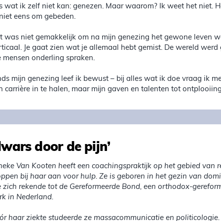
ts wat ik zelf niet kan: genezen. Maar waarom? Ik weet het niet. 
 niet eens om gebeden.
t was niet gemakkelijk om na mijn genezing het gewone leven we
rticaal. Je gaat zien wat je allemaal hebt gemist. De wereld werd
e mensen onderling spraken.
nds mijn genezing leef ik bewust – bij alles wat ik doe vraag ik me
n carrière in te halen, maar mijn gaven en talenten tot ontplooiing
dwars door de pijn’
neke Van Kooten heeft een coachingspraktijk op het gebied van rel
oppen bij haar aan voor hulp. Ze is geboren in het gezin van do
e zich rekende tot de Gereformeerde Bond, een orthodox-gerefor
rk in Nederland.
ór haar ziekte studeerde ze massacommunicatie en politicologie.