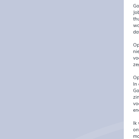
Go
Jo
th
wa
da
Op
ni
vo
ze
Op
In
Go
zi
vo
en
Ik
on
mo