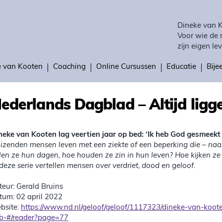
Dineke van 
Voor wie de 
zijn eigen lev
e van Kooten
Coaching
Online Cursussen
Educatie
Bij
ederlands Dagblad – Altijd ligg
neke van Kooten lag veertien jaar op bed: ‘Ik heb God gesmeekt 
izenden mensen leven met een ziekte of een beperking die – na
llen ze hun dagen, hoe houden ze zin in hun leven? Hoe kijken ze
 deze serie vertellen mensen over verdriet, dood en geloof.
teur: Gerald Bruins
tum: 02 april 2022
bsite:
https://www.nd.nl/geloof/geloof/1117323/dineke-van-koote
b-#/reader?page=77