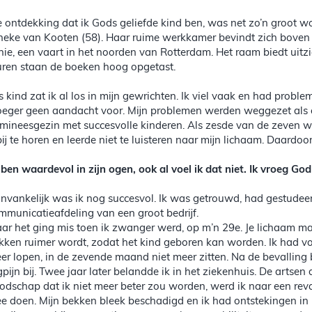
e ontdekking dat ik Gods geliefde kind ben, was net zo’n groot wo
neke van Kooten (58). Haar ruime werkkamer bevindt zich boven 
hie, een vaart in het noorden van Rotterdam. Het raam biedt uit
ren staan de boeken hoog opgetast.
ls kind zat ik al los in mijn gewrichten. Ik viel vaak en had prob
oeger geen aandacht voor. Mijn problemen werden weggezet als o
mineesgezin met succesvolle kinderen. Als zesde van de zeven wa
bij te horen en leerde niet te luisteren naar mijn lichaam. Daardoo
k ben waardevol in zijn ogen, ook al voel ik dat niet. Ik vroeg Go
nvankelijk was ik nog succesvol. Ik was getrouwd, had gestude
mmunicatieafdeling van een groot bedrijf.
ar het ging mis toen ik zwanger werd, op m’n 29e. Je lichaam 
kken ruimer wordt, zodat het kind geboren kan worden. Ik had voo
er lopen, in de zevende maand niet meer zitten. Na de bevalling 
gpijn bij. Twee jaar later belandde ik in het ziekenhuis. De artse
odschap dat ik niet meer beter zou worden, werd ik naar een reva
e doen. Mijn bekken bleek beschadigd en ik had ontstekingen in 