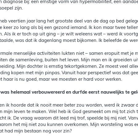
n diagnose bij: een ernstige vorm van hypermobiliteit, een aan
soepel zijn.
 heb veertien jaar lang het grootste deel van de dag op bed geleg
ie keer zo lang als bij een gezond iemand. Ik kon maar twee tellen
jn. Als ik er toch op uit ging – je wilt weleens wat – werd ik voortg
taalde, was dat ik dagenlang moest bijkomen. Ik beleefde de wereld
rmale menselijke activiteiten lukten niet – samen eropuit met je 
iten de samenleving, buiten het leven. Mijn man en ik groeiden uit 
heiding. Mijn dochter is ernstig tekortgekomen. Ze moest veel allee
eding kopen met mijn pinpas. Vanuit haar perspectief was dat geen
t haar is nu goed, maar we moesten er hard voor werken.
k was helemaal verbouwereerd en durfde eerst nauwelijks te gelo
en ik hoorde dat ik nooit meer beter zou worden, werd ik zwaar 
n mijn leven te maken. Wel heb ik God gesmeekt om mij tot zich t
cht ik. De vraag waarom dit leed mij trof, speelde bij mij niet. Va
arom het mij niet zou kunnen overkomen. Mijn worsteling was eer
t had mijn bestaan nog voor zin?