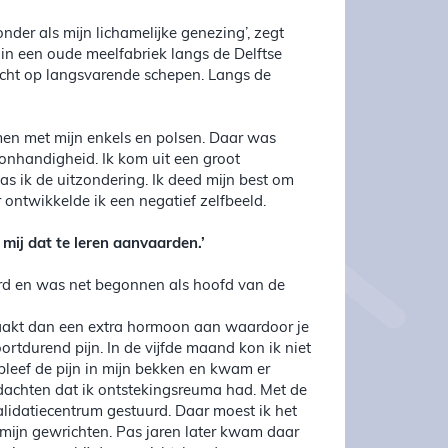
nder als mijn lichamelijke genezing’, zegt
in een oude meelfabriek langs de Delftse
zicht op langsvarende schepen. Langs de
lemen met mijn enkels en polsen. Daar was
nhandigheid. Ik kom uit een groot
s ik de uitzondering. Ik deed mijn best om
r ontwikkelde ik een negatief zelfbeeld.
d mij dat te leren aanvaarden.’
erd en was net begonnen als hoofd van de
maakt dan een extra hormoon aan waardoor je
rtdurend pijn. In de vijfde maand kon ik niet
bleef de pijn in mijn bekken en kwam er
n dachten dat ik ontstekingsreuma had. Met de
lidatiecentrum gestuurd. Daar moest ik het
mijn gewrichten. Pas jaren later kwam daar