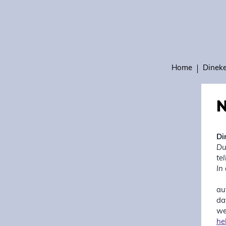
Home
Dinek
N
Di
Du
te
In
au
da
we
he