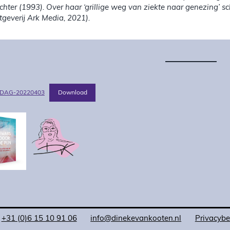
chter (1993). Over haar ‘grillige weg van ziekte naar genezing’ s
itgeverij Ark Media, 2021).
Download
DAG-20220403
+31 (0)6 15 10 91 06
info@dinekevankooten.nl
Privacybe