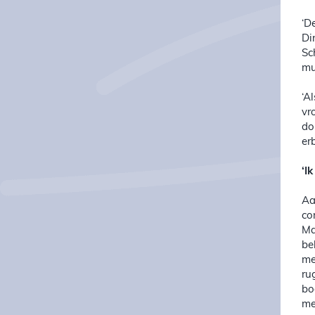
‘D
Di
Sc
mu
‘A
vr
do
er
‘I
Aa
co
Ma
be
me
ru
bo
me