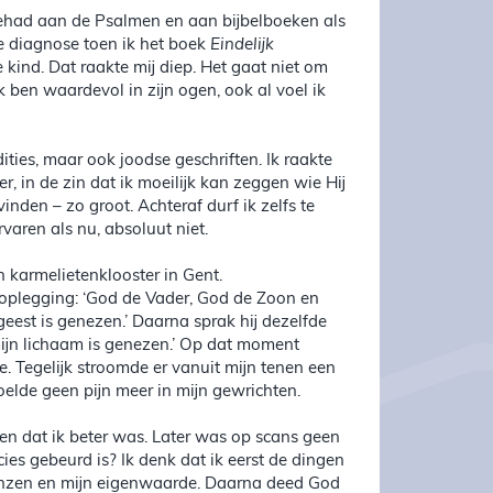
 gehad aan de Psalmen en aan bijbelboeken als
e diagnose toen ik het boek
Eindelijk
e kind. Dat raakte mij diep. Het gaat niet om
 ben waardevol in zijn ogen, ook al voel ik
dities, maar ook joodse geschriften. Ik raakte
, in de zin dat ik moeilijk kan zeggen wie Hij
inden – zo groot. Achteraf durf ik zelfs te
varen als nu, absoluut niet.
n karmelietenklooster in Gent.
doplegging: ‘God de Vader, God de Zoon en
eest is genezen.’ Daarna sprak hij dezelfde
mijn lichaam is genezen.’ Op dat moment
. Tegelijk stroomde er vanuit mijn tenen een
oelde geen pijn meer in mijn gewrichten.
en dat ik beter was. Later was op scans geen
ies gebeurd is? Ik denk dat ik eerst de dingen
renzen en mijn eigenwaarde. Daarna deed God