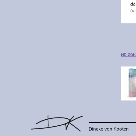
do
(u
ND-ZON
Dineke van Kooten