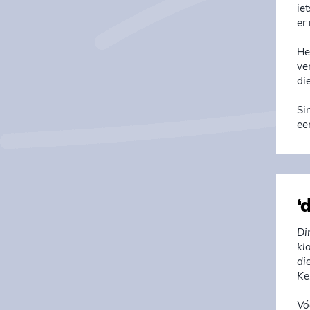
ie
er
He
ve
di
Si
ee
‘
Di
kl
di
Ke
Vó