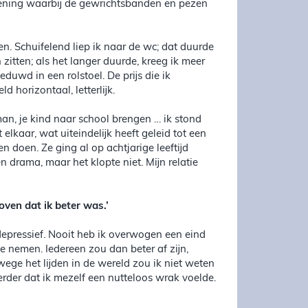
doening waarbij de gewrichtsbanden en pezen
en. Schuifelend liep ik naar de wc; dat duurde
 zitten; als het langer duurde, kreeg ik meer
eduwd in een rolstoel. De prijs die ik
 horizontaal, letterlijk.
man, je kind naar school brengen … ik stond
elkaar, wat uiteindelijk heeft geleid tot een
n doen. Ze ging al op achtjarige leeftijd
 drama, maar het klopte niet. Mijn relatie
ven dat ik beter was.’
depressief. Nooit heb ik overwogen een eind
e nemen. Iedereen zou dan beter af zijn,
nwege het lijden in de wereld zou ik niet weten
der dat ik mezelf een nutteloos wrak voelde.