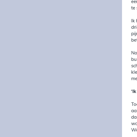
ee
te 
Ik
dr
pi
be
No
bu
sc
kl
me
‘I
To
aa
da
wa
Wa