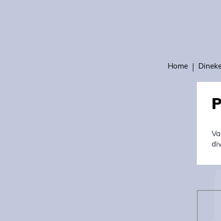
Home
Dinek
P
Va
di