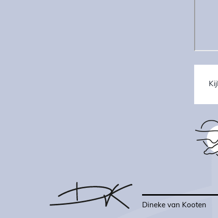
Ki
Dineke van Kooten