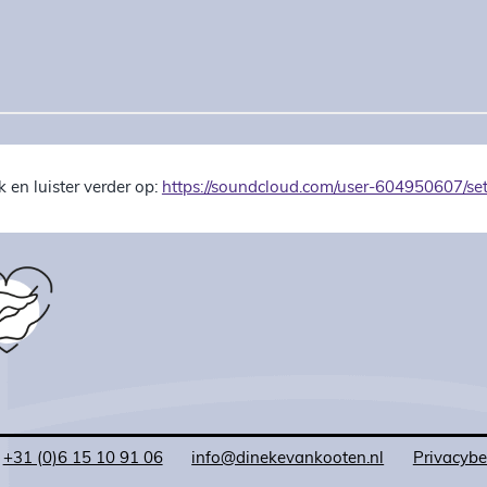
jk en luister verder op:
https://soundcloud.com/user-604950607/sets
+31 (0)6 15 10 91 06
info@dinekevankooten.nl
Privacybe