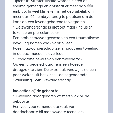
Tijdens in-vitrofertilisatie worden eieren en
sperma gemengd en ontstaat er meer dan één
embryo. In veel klinieken is het gebruikelijk om
meer dan één embryo terug te plaatsen om de
kans op een levendgeborene te vergroten.
* De zwangerschap is niet optimaal (inclusief
toxemie en pre-eclampsie)
Een probleemzwangerschap en een traumatische
bevalling komen vaak voor bij een
tweelingzwangerschap, zelfs nadat een tweeling
in de baarmoeder is overleden.
* Echografie bewijs van een tweede zak
Op een vroege echografie is een tweede
draagzak te zien. De extra zak verdwijnt na een
paar weken uit het zicht – de zogenaamde
“Vanishing Twin” -zwangerschap.
Indicaties bij de geboorte
* Tweeling doodgeboren of stierf vlak bij de
geboorte
Een veel voorkomende oorzaak van
doodgeboorte bij monozygote (eeneiige)