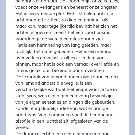
belangrijker dan dat. De Droom drijft onze keuzes,
voedt onze verlangens en beheerst onze angsten.
Het is een vreemde plek. Het lijkt helemaal in je
achterhoofd te zitten, zo diep en primitief als
maar kan, maar tegelijkertijd bevindt het zich net
achter je ogen en creëert het een soort prisma
waardoor je de wereld en alles daarin ziet.
Het is een herinnering van lang geleden, maar
toch lijkt het nu te gebeuren. Het is een verhaal
over verlies en vreselijk alleen zijn diep van
binnen, maar het is ook een verhaal over liefde en
intens geluk, ooit bekend maar nu verloren.
Deze indruk van iemand anders was daar, en ook
van iemand anders die weg is, is een
verschrikkelijke warboel. Het enige waar je toe in
staat was, was een algemeen vaag bewustzijn
van je eigen sensaties en dingen die gebeurden,
zonder enig duidelijk idee van wat er aan de
hand was. Voor sommigen voelt de herinnering
alsof je in een luchtbel zit, afgesloten van de
wereld.
De droom is echter een echte herinnering aan