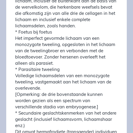
lichaam, inclusief de buitenkant aan de basis van
de wervelkolom, die herkenbare weefsels bevat
die afkomstig zijn van alle drie de cellagen in het
lichaam en inclusief enkele complete
lichaamsdelen, zoals handen.
* Foetus bij foetus
Het imperfect gevormde lichaam van een
monozygote tweeling, opgesloten in het lichaam
van de tweelingbroer en verbonden met de
bloedtoevoer. Zonder hersenen overleeft het
alleen als parasiet.
* Parasitaire tweeling
Volledige lichaamsdelen van een monozygote
tweeling, vastgemaakt aan het lichaam van de
overlevende.
[Opmerking: de drie bovenstaande kunnen
worden gezien als een spectrum van
verschillende stadia van embryogenese.]
* Secundaire geslachtskenmerken van het andere
geslacht (inclusief lichaamsvorm, lichaamshaar
enz.)
Dit omvat hermafrodiete (transgender) individuen,