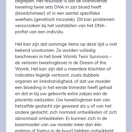
begrepen. Het resultaat is dat de overlevende
tweeling twee sets DNA in zijn bloed heeft
(bloedchimeer) of in een aantal specifieke
weefsels (genetisch mozaïek). Dit kan problemen
veroorzaken bij het vaststellen van het DNA-
profiel van een individu.
Het kan zijn dat sommige items op deze lijst u niet
bekend voorkomen. Ze worden volledig
beschreven in het boek Womb Twin Survivors –
de verloren tweelingbroer in de Dream of the
Womb. Het kan zijn dat u meerdere klachten of
indicaties tegelijk vertoont, zoals dubbele
organen en linkshandigheid, of dat uw moeder
een bloeding in het eerste trimester heeft gehad
en dat er bij uw geboorte extra zakjes aan de
placenta vastzaten. Uw tweelingbroer kan van
hetzelfde geslacht zijn geweest als u of van het
andere geslacht; zich normaal ontwikkelen of zich
abnormaal ontwikkelen. Er kunnen zich in de
baarmoeder van uw moeder meer dan één
embryo of foetus in de buurt hebben ontwikkeld.