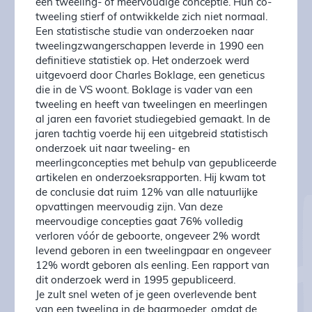
een tweeling- of meervoudige conceptie. Hun co-
tweeling stierf of ontwikkelde zich niet normaal.
Een statistische studie van onderzoeken naar
tweelingzwangerschappen leverde in 1990 een
definitieve statistiek op. Het onderzoek werd
uitgevoerd door Charles Boklage, een geneticus
die in de VS woont. Boklage is vader van een
tweeling en heeft van tweelingen en meerlingen
al jaren een favoriet studiegebied gemaakt. In de
jaren tachtig voerde hij een uitgebreid statistisch
onderzoek uit naar tweeling- en
meerlingconcepties met behulp van gepubliceerde
artikelen en onderzoeksrapporten. Hij kwam tot
de conclusie dat ruim 12% van alle natuurlijke
opvattingen meervoudig zijn. Van deze
meervoudige concepties gaat 76% volledig
verloren vóór de geboorte, ongeveer 2% wordt
levend geboren in een tweelingpaar en ongeveer
12% wordt geboren als eenling. Een rapport van
dit onderzoek werd in 1995 gepubliceerd.
Je zult snel weten of je geen overlevende bent
van een tweeling in de baarmoeder, omdat de