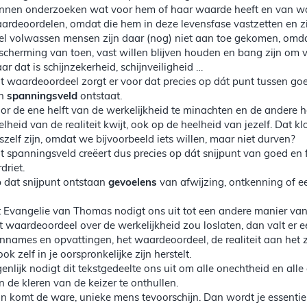
nnen onderzoeken wat voor hem of haar waarde heeft en van waa
ardeoordelen, omdat die hem in deze levensfase vastzetten en z
el volwassen mensen zijn daar (nog) niet aan toe gekomen, omdat
scherming van toen, vast willen blijven houden en bang zijn om 
ar dat is schijnzekerheid, schijnveiligheid …
t waardeoordeel zorgt er voor dat precies op dát punt tussen go
en
spanningsveld
ontstaat.
or de ene helft van de werkelijkheid te minachten en de andere helf
elheid van de realiteit kwijt, ook op de heelheid van jezelf. Dat 
szelf zijn, omdat we bijvoorbeeld iets willen, maar niet durven?
t spanningsveld creëert dus precies op dát snijpunt van goed en
driet.
 dat snijpunt ontstaan
gevoelens
van afwijzing, ontkenning of e
t Evangelie van Thomas nodigt ons uit tot een andere manier van 
t waardeoordeel over de werkelijkheid zou loslaten, dan valt er 
nnames en opvattingen, het waardeoordeel, de realiteit aan het zi
 ook zelf in je oorspronkelijke zijn herstelt.
genlijk nodigt dit tekstgedeelte ons uit om alle onechtheid en alle 
n de kleren van de keizer te onthullen.
n komt de ware, unieke mens tevoorschijn. Dan wordt je essenti