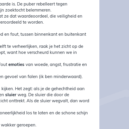
rde is. De puber rebelleert tegen
ijn zoektocht belemmeren.
 ze dat waardeoordeel, die veiligheid en
veroordeeld te worden.
ed en fout, tussen binnenkant en buitenkant
t te verheerlijken, raak je het zicht op de
klopt, want hoe verscheurd kunnen we in
 fout
emoties
van woede, angst, frustratie en
en gevoel van falen (ik ben minderwaard).
kijken. Het zegt: als je de gehechtheid aan
een
sluier
weg. De sluier die door de
cht onttrekt. Als de sluier wegvalt, dan word
oneerlijkheid los te laten en de schone schijn
e wakker geroepen.