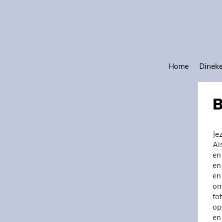
Home
Dinek
B
Je
Al
en
en
en
om
to
op
en