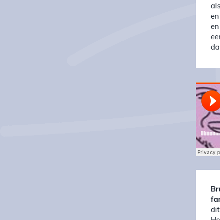
al
en
en
ee
da
Br
fa
di