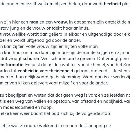
 de ander en jezelf welkom blijven heten, daar vindt
heelheid
pla
n zijn hier een
man
en een
vrouw
. In dat samen-zijn ontdekt de
stav Jung en de vrouw ontdekt haar animus.
t vrouwelijke wordt dan geëerd in elkaar en uitgenodigd door elk
der en wordt uitgenodigd door de ander.
n kan zij ten volle vrouw zijn en hij ten volle man.
n kan haar animus door zijn man-zijn de ruimte krijgen en zijn a
, dat vraagt
schuren
. Veel schuren om te groeien. Dat vraagt pers
ansformatie
. En juist dát is de kwaliteit van de hemel, van het K
rden tot
eenheid in verscheidenheid
getransformeerd. Uitersten 
men tot hun gelijkwaardige bestemming. Want dan is er wederzi
nier van kijken oplevert voor mijzelf en voor de ander.
 zult begrijpen en weten dat dat geen weg is van:
en ze leefden n
t is een weg van vallen en opstaan, van afstand en nabijheid, v
n moedeloosheid en hoop.
 elke keer weer baant het pad zich bij de volgende stap.
et je wat zo indrukwekkend in en aan de schepping is?