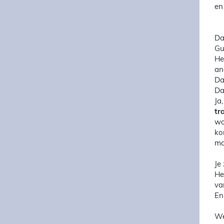
en
Da
Gu
He
an
Da
Da
Ja
tr
wo
ko
ma
Je
He
va
En
We