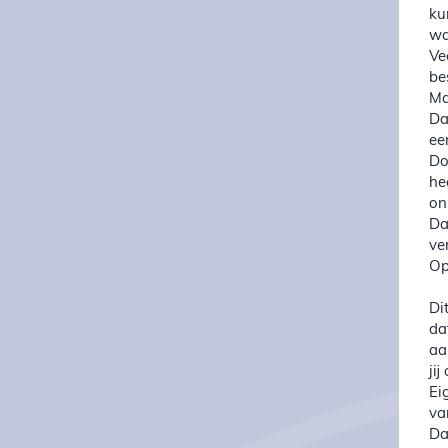
ku
wa
Ve
be
Ma
Da
e
Do
he
on
Da
ver
Op
Di
da
aa
jij
Ei
va
Da