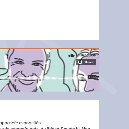
 apocriefe evangeliën.