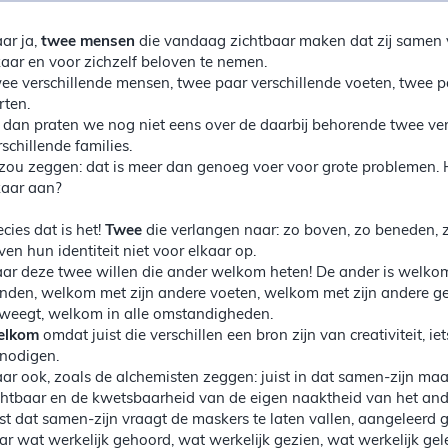
ar ja,
twee mensen
die vandaag zichtbaar maken dat zij samen v
kaar en voor zichzelf beloven te nemen.
ee verschillende mensen, twee paar verschillende voeten, twee p
rten.
 dan praten we nog niet eens over de daarbij behorende twee ver
rschillende families.
 zou zeggen: dat is meer dan genoeg voer voor grote problemen. 
kaar aan?
ecies dat is het!
Twee
die verlangen naar: zo boven, zo beneden, z
ven hun identiteit niet voor elkaar op.
ar deze twee willen die ander welkom heten! De ander is welkom
nden, welkom met zijn andere voeten, welkom met zijn andere g
weegt, welkom in alle omstandigheden.
elkom
omdat juist die verschillen een bron zijn van creativiteit, i
tnodigen.
ar ook, zoals de alchemisten zeggen: juist in dat samen-zijn maak
chtbaar en de kwetsbaarheid van de eigen naaktheid van het ande
ist dat samen-zijn vraagt de maskers te laten vallen, aangeleer
ar wat werkelijk gehoord, wat werkelijk gezien, wat werkelijk g