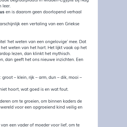
oude begraafplaats in Midden-Egypte bij Nag
 leer.
zus
en is daarom geen doorlopend verhaal
schijnlijk een vertaling van een Griekse
el ‘
het weten van een ongelovige
’ mee. Dat
het weten van het hart. Het lijkt vaak op het
ardop lezen, dan klinkt het mythisch.
en, dan geeft het ons nieuwe inzichten. Een
groot – klein, rijk – arm, dun – dik, mooi –
et hoort, wat goed is en wat fout.
inderen om te groeien, om binnen kaders de
e wereld voor een opgroeiend kind veilig en
 van een vader of moeder voor lief, om te