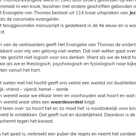
t Thomas-evangelie werd in 1945 door broers gevonden op een 
mmadi in een kruik, tezamen met andere geschriften gebonden in
t Evangelie van Thomas bestaat uit 114 losse uitspraken van
Je
als de canonieke evangeliën.
t teruggevonden manuscript is gedateerd in de 4e eeuw en is waar
st.
n van de verklaarders geeft Het Evangelie van Thomas de ondertit
tekent voor mij: een gelovig niet-weten. Dat niet-wéten gaat over 
rste gezicht niet logisch voor ons denken. Want als we de tekst h
ar als we er theologisch, psychologisch en fysiologisch naar kijk
ten vanuit het hart.
t weten met het hoofd geeft ons veelal een wereld vol dualiteiten: 
ijk, vriend – vijand, hemel – aarde.
n wereld waar we elkaar leren en voorhouden wat hoort en wat ni
n wereld waar alles een
waardeoordeel
krijgt.
t leren over ‘zo hoort het en zo moet het’ is noodzakelijk voor k
reld te ontdekken. Dat geeft rust en duidelijkheid. Daardoor is d
schermt tegen het kwaad.
s het goed is, verbreekt een puber die regels en neemt het oordeel