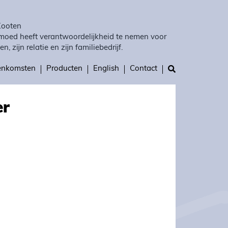
Kooten
moed heeft verantwoordelijkheid te nemen voor
en, zijn relatie en zijn familiebedrijf.
eenkomsten
Producten
English
Contact
er