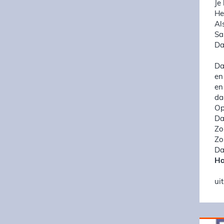
Je
He
Al
Sa
Da
Da
en
en
da
Op
Da
Zo
Zo
Da
Ha
ui