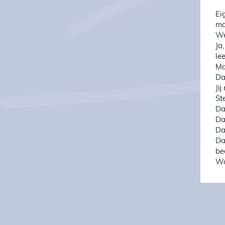
Ei
ma
We
Ja
le
Ma
Da
Ji
St
Da
Da
Da
Da
be
Wa