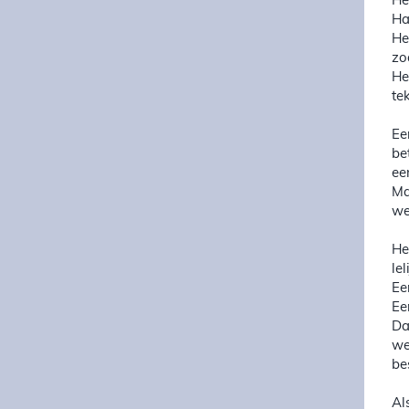
He
Ha
He
zo
He
tek
Ee
be
ee
Ma
we
He
lel
Ee
Ee
Da
we
be
Al