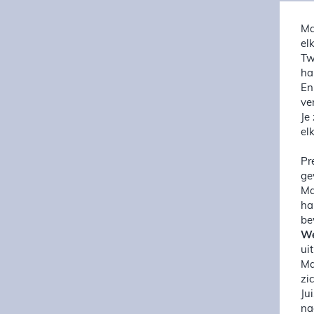
Ma
el
Tw
ha
En
ve
Je
el
Pr
ge
Ma
ha
be
W
ui
Ma
zi
Ju
na