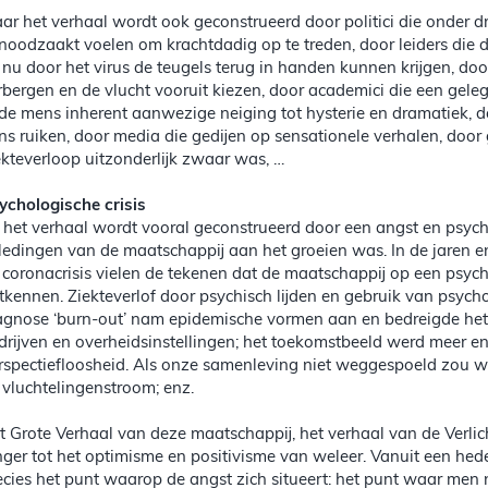
ar het verhaal wordt ook geconstrueerd door politici die onder d
noodzaakt voelen om krachtdadig op te treden, door leiders die 
 nu door het virus de teugels terug in handen kunnen krijgen, d
rbergen en de vlucht vooruit kiezen, door academici die een geleg
 de mens inherent aanwezige neiging tot hysterie en dramatiek, 
ns ruiken, door media die gedijen op sensationele verhalen, door 
ekteverloop uitzonderlijk zwaar was, …
ychologische crisis
 het verhaal wordt vooral geconstrueerd door een angst en psychis
ledingen van de maatschappij aan het groeien was. In de jaren
 coronacrisis vielen de tekenen dat de maatschappij op een psych
tkennen. Ziekteverlof door psychisch lijden en gebruik van psyc
agnose ‘burn-out’ nam epidemische vormen aan en bedreigde het 
drijven en overheidsinstellingen; het toekomstbeeld werd meer 
rspectiefloosheid. Als onze samenleving niet weggespoeld zou 
 vluchtelingenstroom; enz.
t Grote Verhaal van deze maatschappij, het verhaal van de Verlich
nger tot het optimisme en positivisme van weleer. Vanuit een hed
ecies het punt waarop de angst zich situeert: het punt waar men n