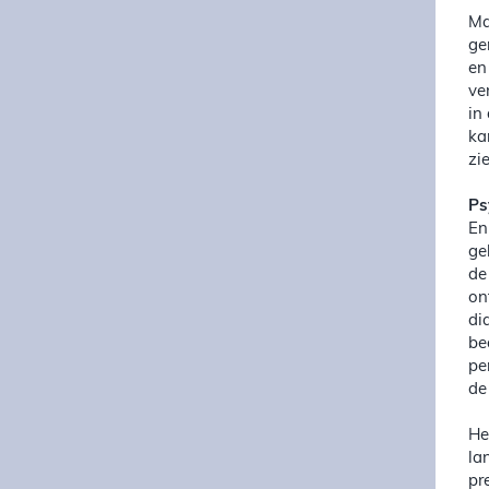
Ma
ge
en
ve
in
ka
zi
Ps
En
ge
de
on
di
be
pe
de
He
la
pr