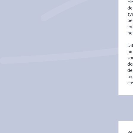
He
de
sy
be
er
he
Di
ni
sa
da
de
te
cri
Wi