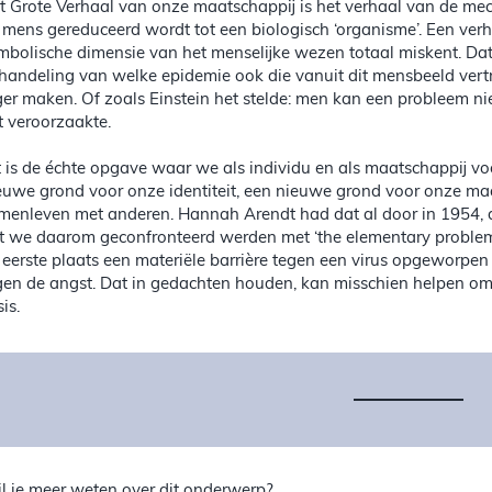
t Grote Verhaal van onze maatschappij is het verhaal van de me
 mens gereduceerd wordt tot een biologisch ‘organisme’. Een ver
mbolische dimensie van het menselijke wezen totaal miskent. Dat
handeling van welke epidemie ook die vanuit dit mensbeeld vertre
ger maken. Of zoals Einstein het stelde: men kan een probleem ni
t veroorzaakte.
t is de échte opgave waar we als individu en als maatschappij vo
euwe grond voor onze identiteit, een nieuwe grond voor onze ma
menleven met anderen. Hannah Arendt had dat al door in 1954, 
t we daarom geconfronteerd werden met ‘the elementary problems 
 eerste plaats een materiële barrière tegen een virus opgeworpe
gen de angst. Dat in gedachten houden, kan misschien helpen om 
sis.
l je meer weten over dit onderwerp?