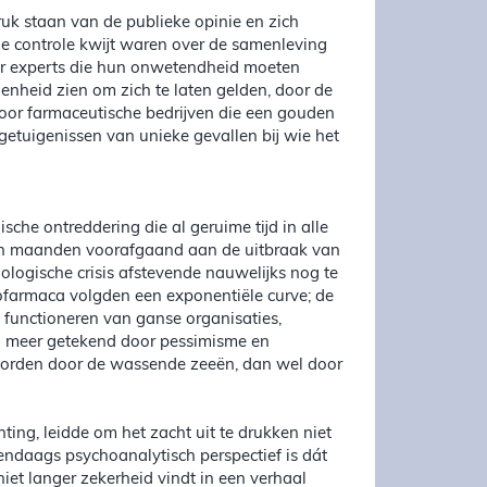
ruk staan van de publieke opinie en zich
de controle kwijt waren over de samenleving
oor experts die hun onwetendheid moeten
enheid zien om zich te laten gelden, door de
door farmaceutische bedrijven die een gouden
getuigenissen van unieke gevallen bij wie het
che ontreddering die al geruime tijd in alle
 en maanden voorafgaand aan de uitbraak van
ologische crisis afstevende nauwelijks nog te
hofarmaca volgden een exponentiële curve; de
functioneren van ganse organisaties,
en meer getekend door pessimisme en
worden door de wassende zeeën, dan wel door
ting, leidde om het zacht uit te drukken niet
endaags psychoanalytisch perspectief is dát
iet langer zekerheid vindt in een verhaal