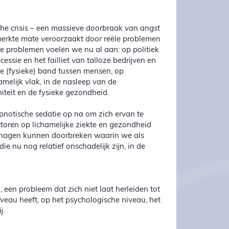
ische crisis – een massieve doorbraak van angst
eperkte mate veroorzaakt door reële problemen
ie problemen voelen we nu al aan: op politiek
essie en het failliet van talloze bedrijven en
de (fysieke) band tussen mensen, op
melijk vlak, in de nasleep van de
iteit en de fysieke gezondheid.
pnotische sedatie op na om zich ervan te
toren op lichamelijke ziekte en gezondheid
behagen kunnen doorbreken waarin we als
e nu nog relatief onschadelijk zijn, in de
en probleem dat zich niet laat herleiden tot
iveau heeft, op het psychologische niveau, het
j.