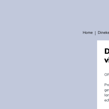
Home
Dinek
D
v
OP
Pr
ge
la
ec