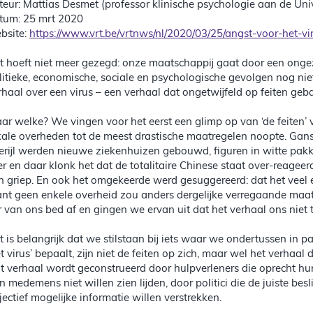
teur: Mattias Desmet (professor klinische psychologie aan de Univ
tum: 25 mrt 2020
bsite:
https://www.vrt.be/vrtnws/nl/2020/03/25/angst-voor-het-vir
t hoeft niet meer gezegd: onze maatschappij gaat door een ongez
litieke, economische, sociale en psychologische gevolgen nog nie
rhaal over een virus – een verhaal dat ongetwijfeld op feiten geba
ar welke? We vingen voor het eerst een glimp op van ‘de feiten’ v
kale overheden tot de meest drastische maatregelen noopte. Gans
lerijl werden nieuwe ziekenhuizen gebouwd, figuren in witte pakk
er en daar klonk het dat de totalitaire Chinese staat over-reagee
n griep. En ook het omgekeerde werd gesuggereerd: dat het veel 
nt geen enkele overheid zou anders dergelijke verregaande maatr
r van ons bed af en gingen we ervan uit dat het verhaal ons niet t
t is belangrijk dat we stilstaan bij iets waar we ondertussen in p
et virus’ bepaalt, zijn niet de feiten op zich, maar wel het verhaal
t verhaal wordt geconstrueerd door hulpverleners die oprecht hu
n medemens niet willen zien lijden, door politici die de juiste be
jectief mogelijke informatie willen verstrekken.