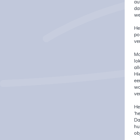
au
da
we
He
po
ve
Ma
lo
al
Hi
ee
wa
ve
He
‘h
Da
hu
ob