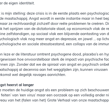
er de eigen identiteit.
t is mijn stelling: deze crisis is in de eerste plaats een psycholog
 de maatschappij. Angst wordt in eerste instantie maar in heel b
maar ze rechtvaardigt zichzelf door reële problemen te creëren. D
ak het oprijzen van de dictatoriale staat, op economisch vlak de rec
eine zelfstandigen, op sociaal vlak een blijvende aantasting van 
ychologisch vlak nog meer angst en depressie, en jawel … op licha
ychologische en sociale stresstoestand, een collaps van de immun
n leze er de literatuur omtrent psychogene dood, placebo’s en hy
rgewissen hoe onvoorstelbaar sterk de impact van psychische fac
nnen zijn. Zonder dat we de spiraal van angst en psychisch on
atschappij al decennia aan het wegglijden zijn, kunnen virussen di
ekomst wel degelijk ravages aanrichten.
gst heerst al langer
 moeten de huidige angst als een probleem op zich beschouwen, e
e feiten’ van ‘een virus’ maar een oorzaak op een volledig ander n
veau van het (falen van het) Grote Verhaal van onze maatschappi