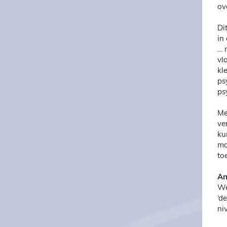
ov
Di
in
… 
vl
kl
ps
ps
Me
ve
ku
ma
to
An
We
‘d
ni