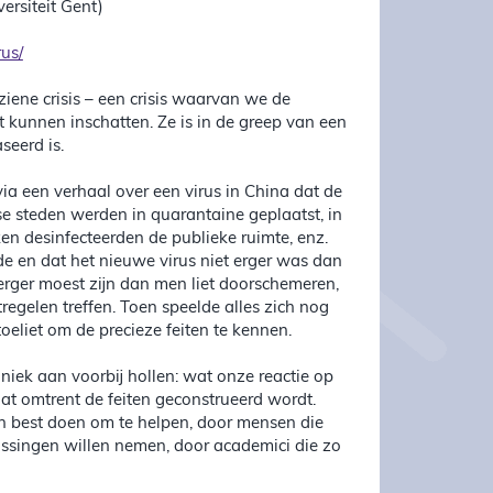
ersiteit Gent)
us/
iene crisis – een crisis waarvan we de
t kunnen inschatten. Ze is in de greep van een
seerd is.
ia een verhaal over een virus in China dat de
e steden werden in quarantaine geplaatst, in
en desinfecteerden de publieke ruimte, enz.
rde en dat het nieuwe virus niet erger was dan
erger moest zijn dan men liet doorschemeren,
egelen treffen. Toen speelde alles zich nog
oeliet om de precieze feiten te kennen.
aniek aan voorbij hollen: wat onze reactie op
 dat omtrent de feiten geconstrueerd wordt.
n best doen om te helpen, door mensen die
slissingen willen nemen, door academici die zo