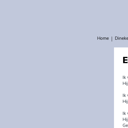
Home
Dinek
E
Ik
Hi
Ik
Hij
Ik
Hi
Ge