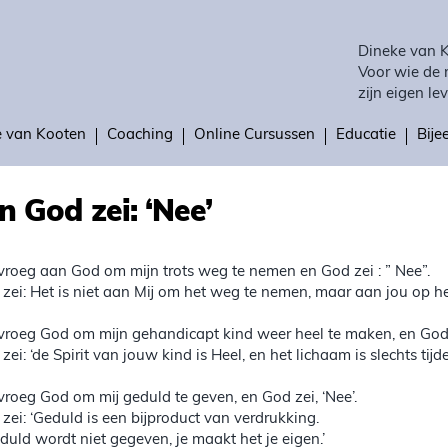
Dineke van 
Voor wie de 
zijn eigen lev
e van Kooten
Coaching
Online Cursussen
Educatie
Bij
n God zei: ‘Nee’
 vroeg aan God om mijn trots weg te nemen en God zei : ” Nee”.
j zei: Het is niet aan Mij om het weg te nemen, maar aan jou op he
 vroeg God om mijn gehandicapt kind weer heel te maken, en God z
 zei: ‘de Spirit van jouw kind is Heel, en het lichaam is slechts tijdel
 vroeg God om mij geduld te geven, en God zei, ‘Nee’.
j zei: ‘Geduld is een bijproduct van verdrukking.
duld wordt niet gegeven, je maakt het je eigen.’