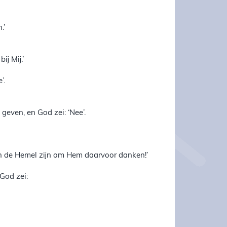
.’
ij Mij.’
’.
geven, en God zei: ‘Nee’.
ij in de Hemel zijn om Hem daarvoor danken!’
God zei: