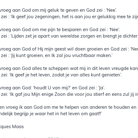
 vroeg aan God om mij geluk te geven en God zei : ‘Nee’.
 zei : ‘Ik geef jou zegeningen, het is aan jou er gelukkig mee te zijn
 vroeg aan God om me pijn te besparen en God zei : ‘Nee’.
 zei : ‘Lijden zet je apart van wereldse zorgen en brengt je dichter b
 vroeg aan God of Hij mijn geest wil doen groeien en God zei : ‘Nee
 zei : ‘Jij kunt groeien, en Ik zal jou vruchtbaar maken.’
 vroeg aan God alles te scheppen wat mij in dit leven vreugde kan 
 zei: ‘Ik geef je het leven, zodat je van alles kunt genieten’.
 vroeg aan God: ‘houdt U van mij?’ en God zei : ‘Ja’.
j zei: ‘Ik gaf jou Mijn enige Zoon die voor jou stierf en eens zul j
en vroeg ik aan God om me te helpen van anderen te houden en 
indelijk begrijp je waar het in het leven om gaat!!’
cques Maas