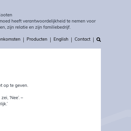
Kooten
moed heeft verantwoordelijkheid te nemen voor
en, zijn relatie en zijn familiebedrijf.
eenkomsten
Producten
English
Contact
t op te geven.
ei, ‘Nee’. –
ijk.’