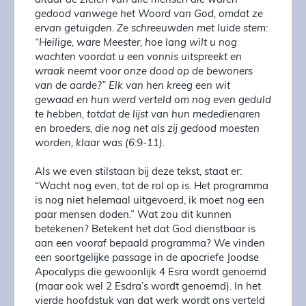
altaar de zielen van alle mensen die waren
gedood vanwege het Woord van God, omdat ze
ervan getuigden. Ze schreeuwden met luide stem:
“Heilige, ware Meester, hoe lang wilt u nog
wachten voordat u een vonnis uitspreekt en
wraak neemt voor onze dood op de bewoners
van de aarde?” Elk van hen kreeg een wit
gewaad en hun werd verteld om nog even geduld
te hebben, totdat de lijst van hun mededienaren
en broeders, die nog net als zij gedood moesten
worden, klaar was (6:9-11).
Als we even stilstaan ​​bij deze tekst, staat er:
“Wacht nog even, tot de rol op is. Het programma
is nog niet helemaal uitgevoerd, ik moet nog een
paar mensen doden.” Wat zou dit kunnen
betekenen? Betekent het dat God dienstbaar is
aan een vooraf bepaald programma? We vinden
een soortgelijke passage in de apocriefe Joodse
Apocalyps die gewoonlijk 4 Esra wordt genoemd
(maar ook wel 2 Esdra’s wordt genoemd). In het
vierde hoofdstuk van dat werk wordt ons verteld