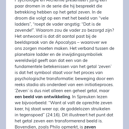
Psychologie en Alchemie presenteert Jung een
paar dromen in de serie die hij bespreekt die
betrekking hebben op het getal zeven. In de
droom die volgt op een met het beeld van “vele
ladders”, “roept de vader angstig: “Dat is de
zevende!”. Waarom zou de vader zo bezorgd zijn?
Het antwoord is dat dit aantal past bij de
beeldspraak van de Apocalyps – waarover we
ons zorgen moeten maken. Het verband tussen de
planetaire ladder en de inwijdingssymboliek
wereldwijd geeft aan dat een van de
fundamentele betekenissen van het getal ‘zeven’
is dat het symbool staat voor het proces van
psychologische transformatie: beweging door een
reeks stadia als onderdeel van een initiatieproces.
‘Zeven’ is dus niet alleen een geheel getal, maar
een beeld van ontwikkeling
. In Spreuken lezen
we bijvoorbeeld: “Want al valt de oprechte zeven
keer, hij staat weer op; de goddelozen struikelen
in tegenspoed” (24:16). Dit illustreert het punt dat
het getal zeven een transformerend beeld is.
Bovendien, zoals Philo opmerkt, is
zeven