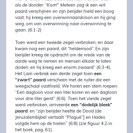
als de donder: “Kom!” Meteen zag ik een wit
paard verschijnen en zijn berijder hield een boog
vast; hij kreeg een overwinnaarskroon en hij ging
weg, om van overwinning naar overwinning te
gaan. (6:1-2)
Toen werd een tweede zegel verbroken; en daar
kwam nog een paard, dit “helderrood”. En zijn
berijder kreeg de opdracht om de vrede van de
aarde weg te nemen en mensen elkaar te laten
doden; en hij kreeg een enorm zwaard” (6:3-4).
Het Lam verbrak een derde zegel toen
een
“zwart” paard
verscheen met de ruiter die een
weegschaal vasthield. We horen een stem roepen:
“Een dagloon voor een liter koren en een dagloon
voor drie liter gerst” (6:6). Toen het vierde zegel
werd verbroken, arriveerde
een “dodelijk bleek”
paard
: en “zijn berijder heette de Dood (de
Jeruzalembijbel vertaalt “Plague”] en Hades
volgde hem op de hielen” (6:8) (zie figuur 4.2 in
het boek, pag. 61).