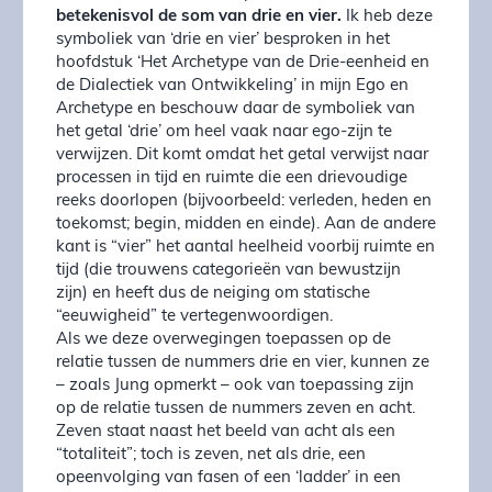
betekenisvol de som van drie en vier.
Ik heb deze
symboliek van ‘drie en vier’ besproken in het
hoofdstuk ‘Het Archetype van de Drie-eenheid en
de Dialectiek van Ontwikkeling’ in mijn Ego en
Archetype en beschouw daar de symboliek van
het getal ‘drie’ om heel vaak naar ego-zijn te
verwijzen. Dit komt omdat het getal verwijst naar
processen in tijd en ruimte die een drievoudige
reeks doorlopen (bijvoorbeeld: verleden, heden en
toekomst; begin, midden en einde). Aan de andere
kant is “vier” het aantal heelheid voorbij ruimte en
tijd (die trouwens categorieën van bewustzijn
zijn) en heeft dus de neiging om statische
“eeuwigheid” te vertegenwoordigen.
Als we deze overwegingen toepassen op de
relatie tussen de nummers drie en vier, kunnen ze
– zoals Jung opmerkt – ook van toepassing zijn
op de relatie tussen de nummers zeven en acht.
Zeven staat naast het beeld van acht als een
“totaliteit”; toch is zeven, net als drie, een
opeenvolging van fasen of een ‘ladder’ in een