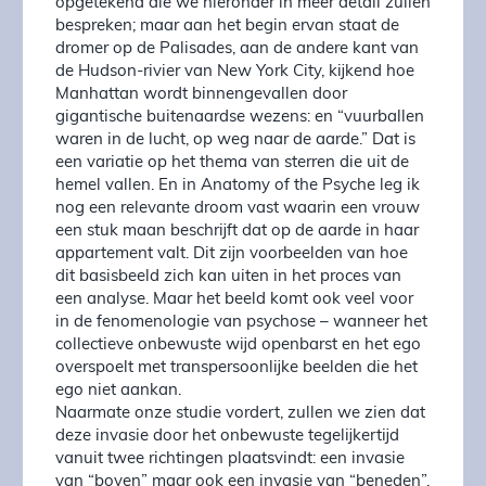
opgetekend die we hieronder in meer detail zullen
bespreken; maar aan het begin ervan staat de
dromer op de Palisades, aan de andere kant van
de Hudson-rivier van New York City, kijkend hoe
Manhattan wordt binnengevallen door
gigantische buitenaardse wezens: en “vuurballen
waren in de lucht, op weg naar de aarde.” Dat is
een variatie op het thema van sterren die uit de
hemel vallen. En in Anatomy of the Psyche leg ik
nog een relevante droom vast waarin een vrouw
een stuk maan beschrijft dat op de aarde in haar
appartement valt. Dit zijn voorbeelden van hoe
dit basisbeeld zich kan uiten in het proces van
een analyse. Maar het beeld komt ook veel voor
in de fenomenologie van psychose – wanneer het
collectieve onbewuste wijd openbarst en het ego
overspoelt met transpersoonlijke beelden die het
ego niet aankan.
Naarmate onze studie vordert, zullen we zien dat
deze invasie door het onbewuste tegelijkertijd
vanuit twee richtingen plaatsvindt: een invasie
van “boven” maar ook een invasie van “beneden”.