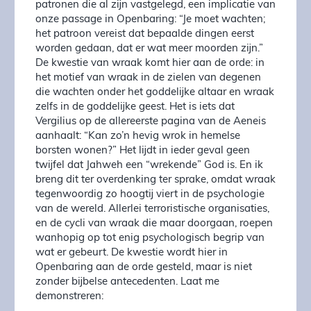
patronen die al zijn vastgelegd, een implicatie van
onze passage in Openbaring: “Je moet wachten;
het patroon vereist dat bepaalde dingen eerst
worden gedaan, dat er wat meer moorden zijn.”
De kwestie van wraak komt hier aan de orde: in
het motief van wraak in de zielen van degenen
die wachten onder het goddelijke altaar en wraak
zelfs in de goddelijke geest. Het is iets dat
Vergilius op de allereerste pagina van de Aeneis
aanhaalt: “Kan zo’n hevig wrok in hemelse
borsten wonen?” Het lijdt in ieder geval geen
twijfel dat Jahweh een “wrekende” God is. En ik
breng dit ter overdenking ter sprake, omdat wraak
tegenwoordig zo hoogtij viert in de psychologie
van de wereld. Allerlei terroristische organisaties,
en de cycli van wraak die maar doorgaan, roepen
wanhopig op tot enig psychologisch begrip van
wat er gebeurt. De kwestie wordt hier in
Openbaring aan de orde gesteld, maar is niet
zonder bijbelse antecedenten. Laat me
demonstreren: