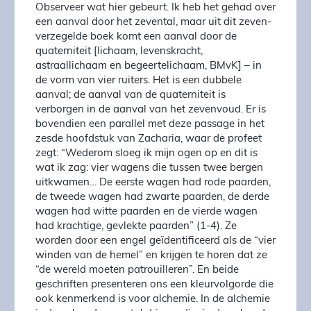
Observeer wat hier gebeurt. Ik heb het gehad over
een aanval door het zevental, maar uit dit zeven-
verzegelde boek komt een aanval door de
quaterniteit [lichaam, levenskracht,
astraallichaam en begeertelichaam, BMvK] – in
de vorm van vier ruiters. Het is een dubbele
aanval; de aanval van de quaterniteit is
verborgen in de aanval van het zevenvoud. Er is
bovendien een parallel met deze passage in het
zesde hoofdstuk van Zacharia, waar de profeet
zegt: “Wederom sloeg ik mijn ogen op en dit is
wat ik zag: vier wagens die tussen twee bergen
uitkwamen… De eerste wagen had rode paarden,
de tweede wagen had zwarte paarden, de derde
wagen had witte paarden en de vierde wagen
had krachtige, gevlekte paarden” (1-4). Ze
worden door een engel geïdentificeerd als de “vier
winden van de hemel” en krijgen te horen dat ze
“de wereld moeten patrouilleren”. En beide
geschriften presenteren ons een kleurvolgorde die
ook kenmerkend is voor alchemie. In de alchemie