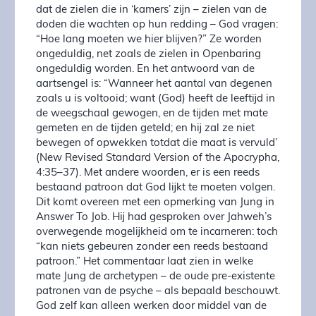
dat de zielen die in ‘kamers’ zijn – zielen van de
doden die wachten op hun redding – God vragen:
“Hoe lang moeten we hier blijven?” Ze worden
ongeduldig, net zoals de zielen in Openbaring
ongeduldig worden. En het antwoord van de
aartsengel is: “Wanneer het aantal van degenen
zoals u is voltooid; want (God) heeft de leeftijd in
de weegschaal gewogen, en de tijden met mate
gemeten en de tijden geteld; en hij zal ze niet
bewegen of opwekken totdat die maat is vervuld’
(New Revised Standard Version of the Apocrypha,
4:35–37). Met andere woorden, er is een reeds
bestaand patroon dat God lijkt te moeten volgen.
Dit komt overeen met een opmerking van Jung in
Answer To Job. Hij had gesproken over Jahweh’s
overwegende mogelijkheid om te incarneren: toch
“kan niets gebeuren zonder een reeds bestaand
patroon.” Het commentaar laat zien in welke
mate Jung de archetypen – de oude pre-existente
patronen van de psyche – als bepaald beschouwt.
God zelf kan alleen werken door middel van de