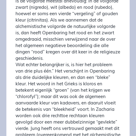
is de volgorde meestal drievoudig: in de volgorde
zwart (nigredo), wit (albedo) en rood (rubedo),
hoewel er soms een vierde “vergeling” of gouden
kleur (citrinitas). Als we aannemen dat de
alchemistische volgorde de natuurlijke volgorde
is, dan heeft Openbaring het rood en het zwart
omgedraaid, misschien verwijzend naar de over
het algemeen negatieve beoordeling die alle
dingen “rood” kregen over dit keer in de religieuze
geschiedenis.
Wat echter belangrijker is, is hier het probleem
van drie plus één.” Het verschijnt in Openbaring
als drie duidelijke kleuren, en dan een “bleke”
kleur. Het woord in het Grieks is kloros en
betekent eigenlijk “groen” (van het krijgen we
“chlorofyl”); maar dit was ook de algemeen
aanvaarde kleur van kadavers, en daaruit vloeit
de betekenis van “bleekheid” voort. In Zacharia
worden ook drie rechttoe rechtaan kleuren
gevolgd door een meer dubbelzinnige “gevlekte”
vierde. Jung heeft ons vertrouwd gemaakt met dit
probleem (overeenkomend met het alchemistische