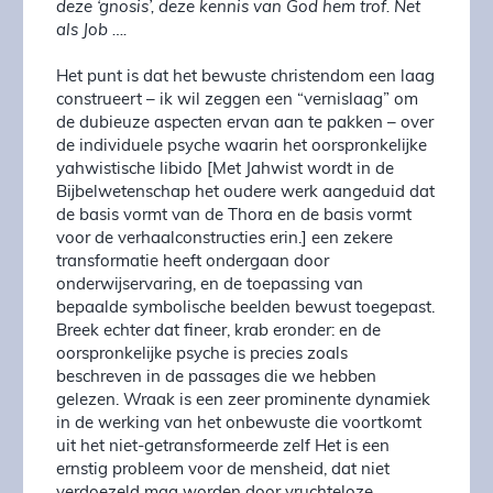
deze ‘gnosis’, deze kennis van God hem trof. Net
als Job ….
Het punt is dat het bewuste christendom een ​​laag
construeert – ik wil zeggen een “vernislaag” om
de dubieuze aspecten ervan aan te pakken – over
de individuele psyche waarin het oorspronkelijke
yahwistische libido [Met Jahwist wordt in de
Bijbelwetenschap het oudere werk aangeduid dat
de basis vormt van de Thora en de basis vormt
voor de verhaalconstructies erin.] een zekere
transformatie heeft ondergaan door
onderwijservaring, en de toepassing van
bepaalde symbolische beelden bewust toegepast.
Breek echter dat fineer, krab eronder: en de
oorspronkelijke psyche is precies zoals
beschreven in de passages die we hebben
gelezen. Wraak is een zeer prominente dynamiek
in de werking van het onbewuste die voortkomt
uit het niet-getransformeerde zelf Het is een
ernstig probleem voor de mensheid, dat niet