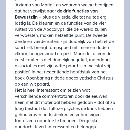
‘Axioma van Maria’) en waarvan we nu begrijpen
dat het verwijst naar
de drie functies van
Bewustzijn
– plus de vierde, die tot nu toe erg
lastig is. De kleuren en de functies van de vier
ruiters van de Apocalyps, die de wereld zullen
verwoesten, maken hetzelfde punt. De tweede,
derde en vierde ruiters zijn duidelijk van hetzelfde
soort: elk brengt rampspoed uit: mensen doden
elkaar, hongersnood en pest. Maar de rol van de
eerste ruiter is niet duidelijk negatief; inderdaad,
associaties met zijn witte paard zijn meestal vrij
positief. In het negentiende hoofdstuk van het
boek Openbaring rijdt de apocalyptische Christus
op een wit paard.
Het is heel interessant om te zien wat
verschillende commentatoren door de eeuwen
heen met dit materiaal hebben gedaan – dat al zo
lang bestaat dat talloze psyches de kans hebben
gehad erover na te denken en er hun eigen
fantasieën naar toe te brengen. Dergelijke
aandacht levert interessant en belangrijk