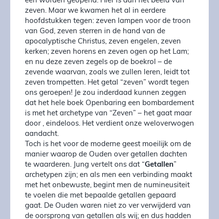
één worden geopend. Hier is dan het beeld van
zeven. Maar we kwamen het al in eerdere
hoofdstukken tegen: zeven lampen voor de troon
van God, zeven sterren in de hand van de
apocalyptische Christus, zeven engelen, zeven
kerken; zeven horens en zeven ogen op het Lam;
en nu deze zeven zegels op de boekrol – de
zevende waarvan, zoals we zullen leren, leidt tot
zeven trompetten. Het getal “zeven” wordt tegen
ons geroepen! Je zou inderdaad kunnen zeggen
dat het hele boek Openbaring een bombardement
is met het archetype van “Zeven” – het gaat maar
door , eindeloos. Het verdient onze weloverwogen
aandacht.
Toch is het voor de moderne geest moeilijk om de
manier waarop de Ouden over getallen dachten
te waarderen. Jung vertelt ons dat “
Getallen
”
archetypen zijn; en als men een verbinding maakt
met het onbewuste, begint men de numineusiteit
te voelen die met bepaalde getallen gepaard
gaat. De Ouden waren niet zo ver verwijderd van
de oorsprong van getallen als wij; en dus hadden