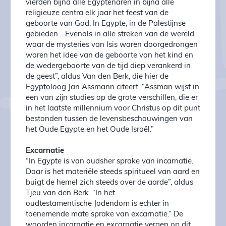
vierden bijna alle Egyptenaren in bijna alle
religieuze centra elk jaar het feest van de
geboorte van God. In Egypte, in de Palestijnse
gebieden… Evenals in alle streken van de wereld
waar de mysteries van Isis waren doorgedrongen
waren het idee van de geboorte van het kind en
de wedergeboorte van de tijd diep verankerd in
de geest”, aldus Van den Berk, die hier de
Egyptoloog Jan Assmann citeert. “Assman wijst in
een van zijn studies op de grote verschillen, die er
in het laatste millennium voor Christus op dit punt
bestonden tussen de levensbeschouwingen van
het Oude Egypte en het Oude Israël.”
Excarnatie
“In Egypte is van oudsher sprake van incarnatie.
Daar is het materiële steeds spiritueel van aard en
buigt de hemel zich steeds over de aarde”, aldus
Tjeu van den Berk. “In het
oudtestamentische Jodendom is echter in
toenemende mate sprake van excarnatie.” De
woorden incarnatie en excarnatie vergen op dit