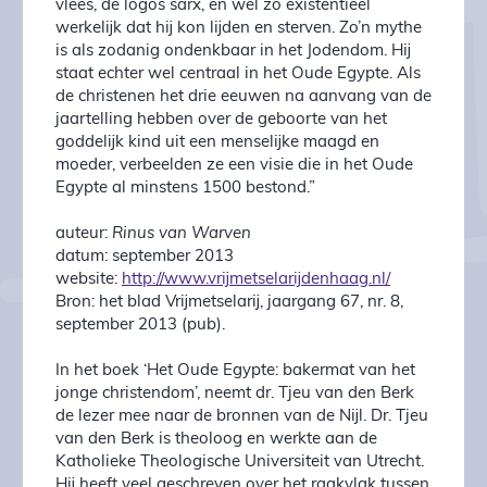
vlees, de logos sarx, en wel zo existentieel
werkelijk dat hij kon lijden en sterven. Zo’n mythe
is als zodanig ondenkbaar in het Jodendom. Hij
staat echter wel centraal in het Oude Egypte. Als
de christenen het drie eeuwen na aanvang van de
jaartelling hebben over de geboorte van het
goddelijk kind uit een menselijke maagd en
moeder, verbeelden ze een visie die in het Oude
Egypte al minstens 1500 bestond.”
auteur:
Rinus van Warven
datum:
september 2013
website:
http://www.vrijmetselarijdenhaag.nl/
Bron: het blad Vrijmetselarij, jaargang 67, nr. 8,
september 2013 (pub).
In het boek ‘Het Oude Egypte: bakermat van het
jonge christendom’, neemt dr. Tjeu van den Berk
de lezer mee naar de bronnen van de Nijl. Dr. Tjeu
van den Berk is theoloog en werkte aan de
Katholieke Theologische Universiteit van Utrecht.
Hij heeft veel geschreven over het raakvlak tussen