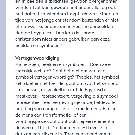
en in beelden uitbrachten, gewoon overgenomen
werden. Dat kan gewoon niet anders. Ik zeg ook
niet dat het christendom Egyptisch was. Maar ten
tijde van het jonge christendom bestonden er niet
of nauwelijks andere archetypische oerbeelden
dan de Egyptische. Dus kon dat jonge
christendom niets anders gebruiken dan deze
beelden en symbolen.”
Vertegenwoordiging
Archetypen, beelden en symbolen… Doen ze er
eigenlijk wel toe? Gaat het niet om wat een
symbool vertegenwoordigt? “Precies, het symbool
zelf doet er niet toe. Het gaat om wat het symbool
– de passer, de winkelhaak of de Egyptische
mestkever – representeert. Vergeving als symbool
representeert een vergevingsgezinde, liefdevolle
houding van compassie tot je medemens. Er is in
de mens een transformatie- of een
wordingsproces dat aanhaakt bij een element in
de werkelijkheid. Dat kan een mestkever zijn,
dat kan een kikker zijn. Toen een vriend van mij