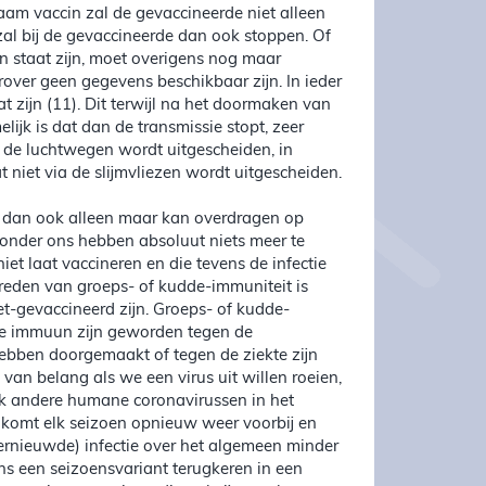
am vaccin zal de gevaccineerde niet alleen
zal bij de gevaccineerde dan ook stoppen. Of
n staat zijn, moet overigens nog maar
ver geen gegevens beschikbaar zijn. In ieder
at zijn (11). Dit terwijl na het doormaken van
ijk is dat dan de transmissie stopt, zeer
n de luchtwegen wordt uitgescheiden, in
t niet via de slijmvliezen wordt uitgescheiden.
us dan ook alleen maar kan overdragen op
 onder ons hebben absoluut niets meer te
et laat vaccineren en die tevens de infectie
ptreden van groeps- of kudde-immuniteit is
iet-gevaccineerd zijn. Groeps- of kudde-
ie immuun zijn geworden tegen de
hebben doorgemaakt of tegen de ziekte zijn
van belang als we een virus uit willen roeien,
ook andere humane coronavirussen in het
, komt elk seizoen opnieuw weer voorbij en
hernieuwde) infectie over het algemeen minder
ns een seizoensvariant terugkeren in een