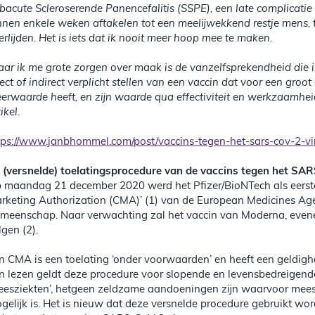
bacute Scleroserende Panencefalitis (SSPE), een late complicati
nnen enkele weken aftakelen tot een meelijwekkend restje mens, t
erlijden. Het is iets dat ik nooit meer hoop mee te maken.
ar ik me grote zorgen over maak is de vanzelfsprekendheid die ik
rect of indirect verplicht stellen van een vaccin dat voor een groo
erwaarde heeft, en zijn waarde qua effectiviteit en werkzaamhei
ikel.
tps://www.janbhommel.com/post/vaccins-tegen-het-sars-cov-2-vi
 (versnelde) toelatingsprocedure van de vaccins tegen het SAR
 maandag 21 december 2020 werd het Pfizer/BioNTech als eerst
rketing Authorization (CMA)’ (1) van de European Medicines Ag
meenschap. Naar verwachting zal het vaccin van Moderna, even
lgen (2).
n CMA is een toelating ‘onder voorwaarden’ en heeft een geldigh
n lezen geldt deze procedure voor slopende en levensbedreige
eesziekten’, hetgeen zeldzame aandoeningen zijn waarvoor meest
gelijk is. Het is nieuw dat deze versnelde procedure gebruikt wor