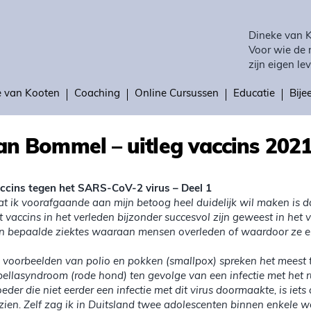
Dineke van 
Voor wie de 
zijn eigen lev
e van Kooten
Coaching
Online Cursussen
Educatie
Bij
an Bommel – uitleg vaccins 2021
ccins tegen het SARS-CoV-2 virus – Deel 1
t ik voorafgaande aan mijn betoog heel duidelijk wil maken is da
t vaccins in het verleden bijzonder succesvol zijn geweest in he
n bepaalde ziektes waaraan mensen overleden of waardoor ze e
 voorbeelden van polio en pokken (smallpox) spreken het meest t
bellasyndroom (rode hond) ten gevolge van een infectie met het r
eder die niet eerder een infectie met dit virus doormaakte, is iets
zien. Zelf zag ik in Duitsland twee adolescenten binnen enkele 