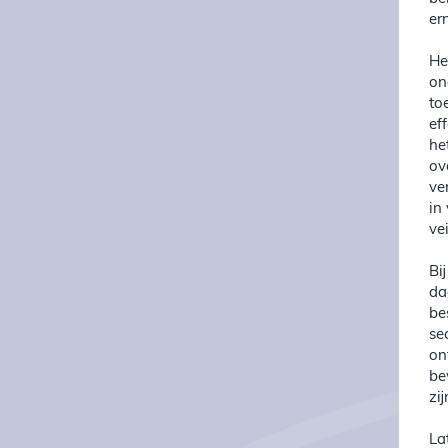
er
He
on
to
ef
he
ov
ve
in
ve
Bi
da
be
se
on
be
zi
La