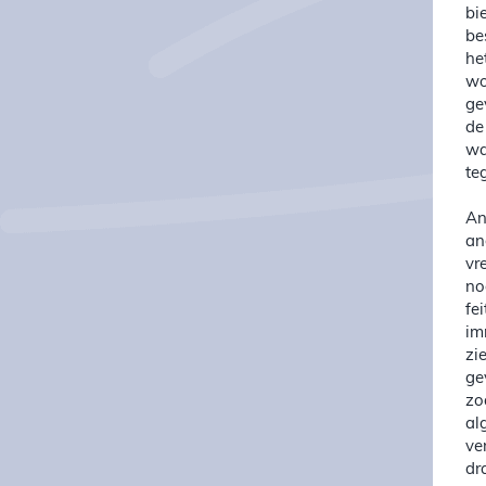
bi
be
he
wo
ge
de
wa
te
An
an
vr
no
fe
im
zi
ge
zo
al
ve
dr