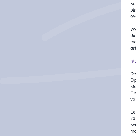
Su
bi
ov
Wa
di
me
art
ht
De
Op
Ma
Ge
vo
Ee
ka
‘w
mo