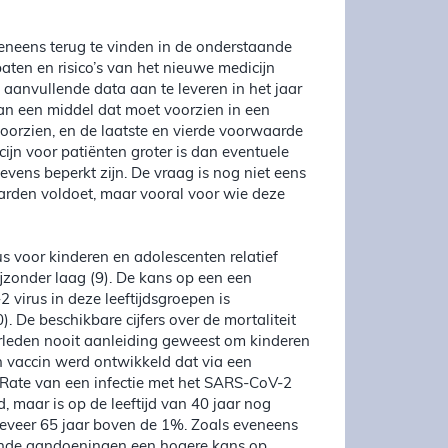
neens terug te vinden in de onderstaande
aten en risico’s van het nieuwe medicijn
e aanvullende data aan te leveren in het jaar
 van een middel dat moet voorzien in een
orzien, en de laatste en vierde voorwaarde
ijn voor patiënten groter is dan eventuele
vens beperkt zijn. De vraag is nog niet eens
arden voldoet, maar vooral voor wie deze
 voor kinderen en adolescenten relatief
bijzonder laag (9). De kans op een een
virus in deze leeftijdsgroepen is
). De beschikbare cijfers over de mortaliteit
 verleden nooit aanleiding geweest om kinderen
en vaccin werd ontwikkeld dat via een
y Rate van een infectie met het SARS-CoV-2
d, maar is op de leeftijd van 40 jaar nog
ngeveer 65 jaar boven de 1%. Zoals eveneens
nde aandoeningen een hogere kans op