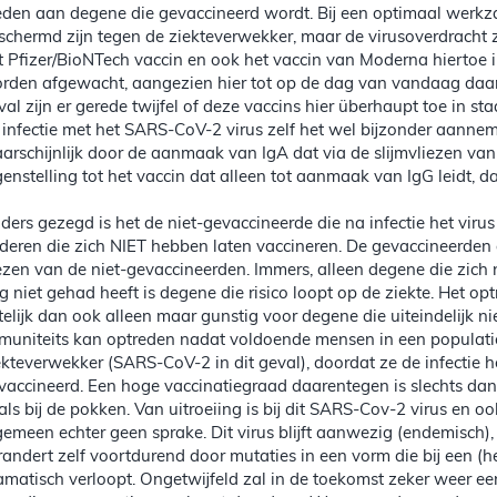
eden aan degene die gevaccineerd wordt. Bij een optimaal werkza
schermd zijn tegen de ziekteverwekker, maar de virusoverdracht 
t Pfizer/BioNTech vaccin en ook het vaccin van Moderna hiertoe i
rden afgewacht, aangezien hier tot op de dag van vandaag daaro
val zijn er gerede twijfel of deze vaccins hier überhaupt toe in sta
 infectie met het SARS-CoV-2 virus zelf het wel bijzonder aannemel
arschijnlijk door de aanmaak van IgA dat via de slijmvliezen va
genstelling tot het vaccin dat alleen tot aanmaak van IgG leidt, da
ders gezegd is het de niet-gevaccineerde die na infectie het vir
deren die zich NIET hebben laten vaccineren. De gevaccineerden
ezen van de niet-gevaccineerden. Immers, alleen degene die zich ni
g niet gehad heeft is degene die risico loopt op de ziekte. Het o
itelijk dan ook alleen maar gunstig voor degene die uiteindelijk n
muniteits kan optreden nadat voldoende mensen in een populat
ekteverwekker (SARS-CoV-2 in dit geval), doordat ze de infectie 
vaccineerd. Een hoge vaccinatiegraad daarentegen is slechts dan 
als bij de pokken. Van uitroeiing is bij dit SARS-Cov-2 virus en 
gemeen echter geen sprake. Dit virus blijft aanwezig (endemisch)
randert zelf voortdurend door mutaties in een vorm die bij een (
amatisch verloopt. Ongetwijfeld zal in de toekomst zeker weer ee