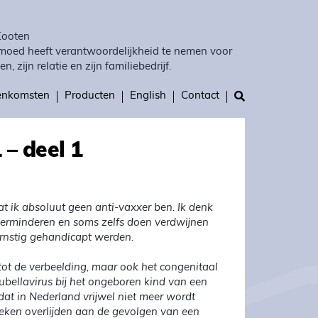
Kooten
moed heeft verantwoordelijkheid te nemen voor
en, zijn relatie en zijn familiebedrijf.
eenkomsten
Producten
English
Contact
 – deel 1
t ik absoluut geen anti-vaxxer ben. Ik denk
t verminderen en soms zelfs doen verdwijnen
rnstig gehandicapt werden.
ot de verbeelding, maar ook het congenitaal
ubellavirus bij het ongeboren kind van een
 dat in Nederland vrijwel niet meer wordt
weken overlijden aan de gevolgen van een