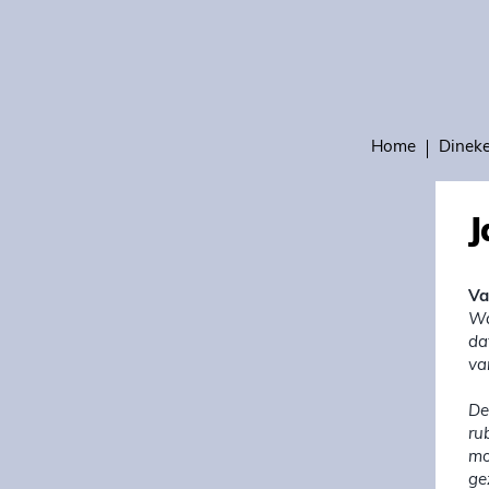
Home
Dinek
J
Va
Wa
da
va
De
ru
mo
ge