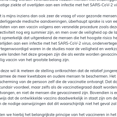
nstige ziekte of overlijden aan een infectie met het SARS-CoV-2 vi
t is mijns inziens dan ook zeer de vraag of voor gezonde mensen t
derliggende medische aandoeningen, überhaupt sprake is van e
elaten van een vaccin volgens een versnelde procedure zoals deze
fectiviteit nog erg summier zijn, en men over de veiligheid op de la
t opmerkelijk dat uitgerekend de mensen die het hoogste risico h
erlijden aan een infectie met het SARS-CoV-2 virus, onderverteg
rtegenwoordigd waren in de studies naar de veiligheid en werkza
 vele landen het deze groepen zijn die als eerste worden gevaccine
ilig vaccin van het grootste belang zijn.
j deze wil ik meteen de stelling ontkrachten dat de relatief jong
armee de meer kwetsbare en oudere mensen te beschermen. Het all
scherming van de persoon zelf die de vaccinatie ontvangt. Dat da
cundair voordeel, maar zelfs als de vaccinatiegraad daalt worde
tvangen, en niet de mensen die gevaccineerd zijn. Bovendien is 
wijs dat de ontwikkelde vaccins daadwerkelijk in staat zijn om de
jn de nodige aanwijzingen dat dit waarschijnlijk niet het geval zal 
ten we hierbij het belangrijkste principe van het vaccineren in h