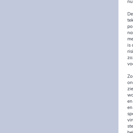
nu
De
te
po
na
me
is
ri
zo
vo
Zo
on
zi
wa
en
en
sp
vi
st
be