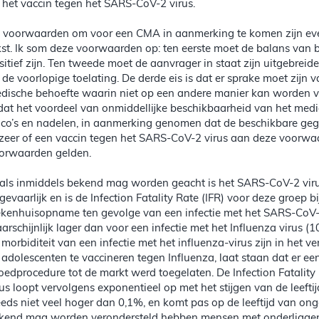
 het vaccin tegen het SARS-CoV-2 virus.
 voorwaarden om voor een CMA in aanmerking te komen zijn eve
kst. Ik som deze voorwaarden op: ten eerste moet de balans van b
sitief zijn. Ten tweede moet de aanvrager in staat zijn uitgebreid
 de voorlopige toelating. De derde eis is dat er sprake moet zijn
dische behoefte waarin niet op een andere manier kan worden vo
 dat het voordeel van onmiddellijke beschikbaarheid van het medic
sico’s en nadelen, in aanmerking genomen dat de beschikbare gege
zeer of een vaccin tegen het SARS-CoV-2 virus aan deze voorwa
orwaarden gelden.
als inmiddels bekend mag worden geacht is het SARS-CoV-2 virus
gevaarlijk en is de Infection Fatality Rate (IFR) voor deze groep 
ekenhuisopname ten gevolge van een infectie met het SARS-CoV-2 
arschijnlijk lager dan voor een infectie met het Influenza virus (10
 morbiditeit van een infectie met het influenza-virus zijn in het
 adolescenten te vaccineren tegen Influenza, laat staan dat er e
oedprocedure tot de markt werd toegelaten. De Infection Fatalit
rus loopt vervolgens exponentieel op met het stijgen van de leeftij
eeds niet veel hoger dan 0,1%, en komt pas op de leeftijd van o
kend mag worden verondersteld hebben mensen met onderligge