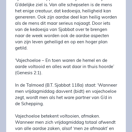
G’ddelijke ziel is. Van alle schepselen is de mens
het enige creatuur, dat kedoesja, heiligheid kan
genereren. Ook zijn aardse deel kan heilig worden
als de mens dit maar serieus najaagt. Door iets
van de kedoesja van Sjabbat over te brengen
naar de week worden ook de aardse aspecten
van zijn leven geheiligd en op een hoger plan
getild.
‘Vajechoeloe – En toen waren de hemel en de
aarde voltooid en alles wat daar in thuis hoorde’
(Genesis 2:1).
In de Talmoed (B.T. Sjabbat 118a) staat: ‘Wanneer
men vrijdagmiddag davvent (bidt) en vajechoeloe
zegt, wordt men als het ware partner van G’d in
de Schepping.
Vajechoeloe betekent voltooien, afmaken.
Wanneer men zich vrijdagmiddag totaal afwendt
van alle aardse zaken, alsof ‘men ze afmaakt’ en