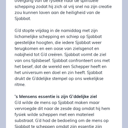
overgang van de fysieke naar de spirituele
schepping zodat hij zich al vrij snel na zijn creatie
zou kunnen laven aan de heiligheid van de
Sjabbat.
G’d stopte vrijdag in de namiddag met zijn
lichamelijke schepping en schiep op Sjabbat
geestelijke hoogten, die iedere Sjabbat weer
terugkomen en een oase van zielsgenot en
nabijheid tot G’d creëren. Sjabbat vormt de ziel
van ons tijdsbesef. Sjabbat confronteert ons met
het besef, dat de wereld een Schepper heeft en
het universum een doel en zin heeft. Sjabbat
drukt de G’ddelijke stempel op ons wekelijkse
ritme.
’s Mensens essentie is zijn G’ddelijke ziel
G’d wilde de mens op Sjabbat maken maar
vervroegde dit naar de zesde dag omdat hij hem
fysiek wilde scheppen met een materieel
substraat. G’d had de bedoeling om de mens op
Sjabbat te scheppen omdat zijn essentie zijn