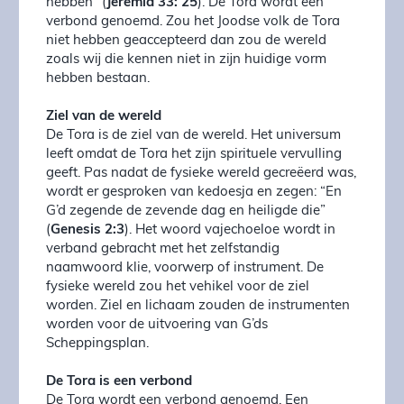
hebben” (
Jeremia 33: 25
). De Tora wordt een
verbond genoemd. Zou het Joodse volk de Tora
niet hebben geaccepteerd dan zou de wereld
zoals wij die kennen niet in zijn huidige vorm
hebben bestaan.
Ziel van de wereld
De Tora is de ziel van de wereld. Het universum
leeft omdat de Tora het zijn spirituele vervulling
geeft. Pas nadat de fysieke wereld gecreëerd was,
wordt er gesproken van kedoesja en zegen: “En
G’d zegende de zevende dag en heiligde die”
(
Genesis 2:3
). Het woord vajechoeloe wordt in
verband gebracht met het zelfstandig
naamwoord klie, voorwerp of instrument. De
fysieke wereld zou het vehikel voor de ziel
worden. Ziel en lichaam zouden de instrumenten
worden voor de uitvoering van G’ds
Scheppingsplan.
De Tora is een verbond
De Tora wordt een verbond genoemd. Een