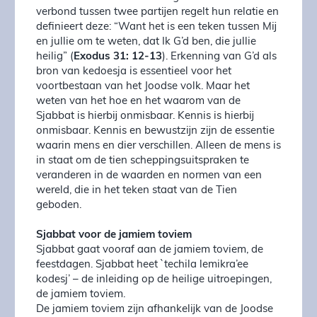
verbond tussen twee partijen regelt hun relatie en
definieert deze: “Want het is een teken tussen Mij
en jullie om te weten, dat Ik G’d ben, die jullie
heilig” (
Exodus 31: 12-13
). Erkenning van G’d als
bron van kedoesja is essentieel voor het
voortbestaan van het Joodse volk. Maar het
weten van het hoe en het waarom van de
Sjabbat is hierbij onmisbaar. Kennis is hierbij
onmisbaar. Kennis en bewustzijn zijn de essentie
waarin mens en dier verschillen. Alleen de mens is
in staat om de tien scheppingsuitspraken te
veranderen in de waarden en normen van een
wereld, die in het teken staat van de Tien
geboden.
Sjabbat voor de jamiem toviem
Sjabbat gaat vooraf aan de jamiem toviem, de
feestdagen. Sjabbat heet `techila lemikra’ee
kodesj’ – de inleiding op de heilige uitroepingen,
de jamiem toviem.
De jamiem toviem zijn afhankelijk van de Joodse