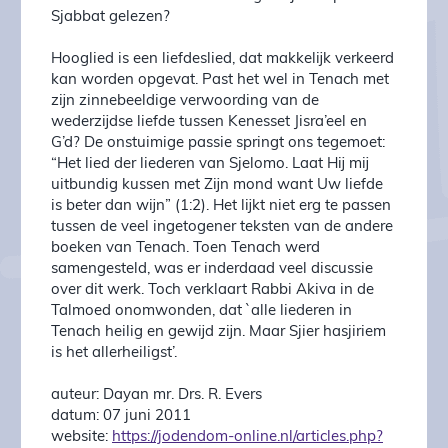
Sjabbat gelezen?
Hooglied is een liefdeslied, dat makkelijk verkeerd
kan worden opgevat. Past het wel in Tenach met
zijn zinnebeeldige verwoording van de
wederzijdse liefde tussen Kenesset Jisra’eel en
G’d? De onstuimige passie springt ons tegemoet:
“Het lied der liederen van Sjelomo. Laat Hij mij
uitbundig kussen met Zijn mond want Uw liefde
is beter dan wijn” (1:2). Het lijkt niet erg te passen
tussen de veel ingetogener teksten van de andere
boeken van Tenach. Toen Tenach werd
samengesteld, was er inderdaad veel discussie
over dit werk. Toch verklaart Rabbi Akiva in de
Talmoed onomwonden, dat `alle liederen in
Tenach heilig en gewijd zijn. Maar Sjier hasjiriem
is het allerheiligst’.
auteur: Dayan mr. Drs. R. Evers
datum: 07 juni 2011
website:
https://jodendom-online.nl/articles.php?