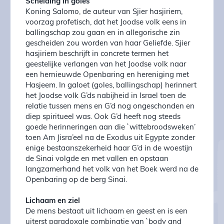
Scheiding in goles
Koning Salomo, de auteur van Sjier hasjiriem,
voorzag profetisch, dat het Joodse volk eens in
ballingschap zou gaan en in allegorische zin
gescheiden zou worden van haar Geliefde. Sjier
hasjiriem beschrijft in concrete termen het
geestelijke verlangen van het Joodse volk naar
een hernieuwde Openbaring en hereniging met
Hasjeem. In galoet (goles, ballingschap) herinnert
het Joodse volk G’ds nabijheid in Israel toen de
relatie tussen mens en G’d nog ongeschonden en
diep spiritueel was. Ook G’d heeft nog steeds
goede herinneringen aan die `wittebroodsweken’
toen Am Jisra’eel na de Exodus uit Egypte zonder
enige bestaanszekerheid haar G’d in de woestijn
de Sinai volgde en met vallen en opstaan
langzamerhand het volk van het Boek werd na de
Openbaring op de berg Sinai.
Lichaam en ziel
De mens bestaat uit lichaam en geest en is een
uiterst paradoxale combinatie van `body and