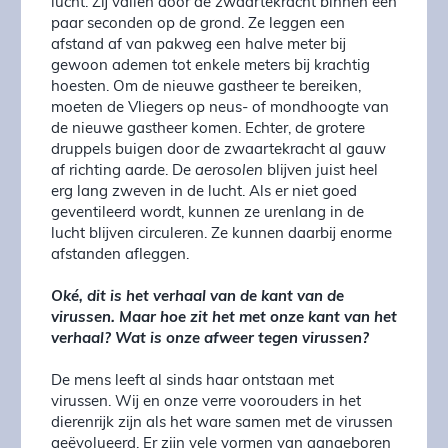
lucht. Zij vallen door de zwaartekracht binnen een
paar seconden op de grond. Ze leggen een
afstand af van pakweg een halve meter bij
gewoon ademen tot enkele meters bij krachtig
hoesten. Om de nieuwe gastheer te bereiken,
moeten de Vliegers op neus- of mondhoogte van
de nieuwe gastheer komen. Echter, de grotere
druppels buigen door de zwaartekracht al gauw
af richting aarde. De
aerosolen
blijven juist heel
erg lang zweven in de lucht. Als er niet goed
geventileerd wordt, kunnen ze urenlang in de
lucht blijven circuleren. Ze kunnen daarbij enorme
afstanden afleggen.
Oké, dit is het verhaal van de kant van de
virussen. Maar hoe zit het met onze kant van het
verhaal? Wat is onze afweer tegen virussen?
De mens leeft al sinds haar ontstaan met
virussen. Wij en onze verre voorouders in het
dierenrijk zijn als het ware samen met de virussen
geëvolueerd. Er zijn vele vormen van aangeboren