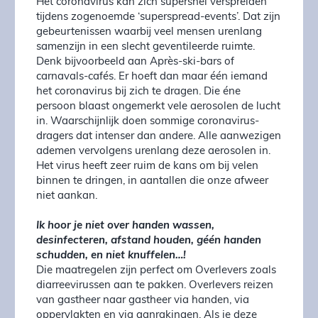
Het coronavirus kan zich supersnel verspreiden
tijdens zogenoemde ‘superspread-events’. Dat zijn
gebeurtenissen waarbij veel mensen urenlang
samenzijn in een slecht geventileerde ruimte.
Denk bijvoorbeeld aan Après-ski-bars of
carnavals-cafés. Er hoeft dan maar één iemand
het coronavirus bij zich te dragen. Die éne
persoon blaast ongemerkt vele aerosolen de lucht
in. Waarschijnlijk doen sommige coronavirus-
dragers dat intenser dan andere. Alle aanwezigen
ademen vervolgens urenlang deze aerosolen in.
Het virus heeft zeer ruim de kans om bij velen
binnen te dringen, in aantallen die onze afweer
niet aankan.
Ik hoor je niet over handen wassen,
desinfecteren, afstand houden, géén handen
schudden, en niet knuffelen…!
Die maatregelen zijn perfect om Overlevers zoals
diarreevirussen aan te pakken. Overlevers reizen
van gastheer naar gastheer via handen, via
oppervlakten en via aanrakingen. Als je deze