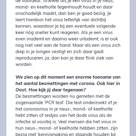
de voordeur’, oftewel als je een virus in je neus,
mond- en keelholte tegenhoudt houdt en daar
onschadelijk maakt, dan ben je goed bezig. Je
leert hierdoor het virus letterlijk van dichtbij
kennen, waardoor je bij een eventuele volgende
keer nóg sneller kunt reageren. Als je een virus
even inademt en daarna weer uitademt, is er ook
nog niet veel aan de hand. Maar als een virus zich
diep in je longen vestigt en zich daar gaat
reproduceren, ja, dan kan je daar flink ziek van
worden.
We zien op dit moment een enorme toename van
het aantal besmettingen met corona. Ook hier in
Oost. Hoe kijk jij daar tegenaan?
De besmettingen worden nu gemeten met de
zogenaamde ‘PCR test’. Die test onderzoekt of je
het coronavirus in je neus-, mond- of keelholte
hebt zitten of restjes van het dode virus als de
infectie al voorbij is. Veel mensen die het virus in
hun neus-, mond- of keelholte hebben zitten, zijn
bezig met ‘kennismaking en staande houden bij