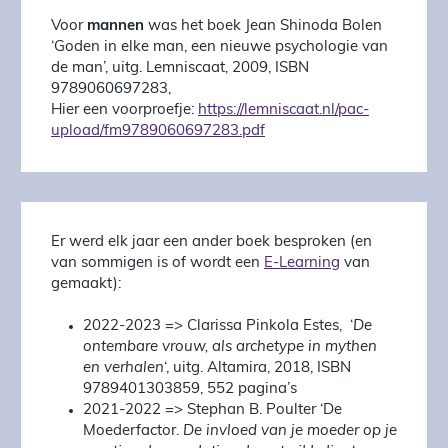
Voor
mannen
was het boek Jean Shinoda Bolen
‘Goden in elke man, een nieuwe psychologie van
de man’, uitg. Lemniscaat, 2009, ISBN
9789060697283,
Hier een voorproefje:
https://lemniscaat.nl/pac-
upload/fm9789060697283.pdf
Er werd elk jaar een ander boek besproken (en
van sommigen is of wordt een
E-Learning
van
gemaakt):
2022-2023 => Clarissa Pinkola Estes, ‘
De
ontembare vrouw, als archetype in mythen
en verhalen
‘, uitg. Altamira, 2018, ISBN
9789401303859, 552 pagina’s
2021-2022 => Stephan B. Poulter ‘De
Moederfactor.
De invloed van je moeder op je