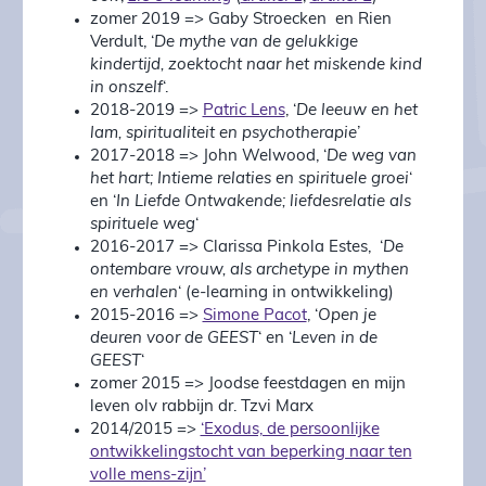
zomer 2019 => Gaby Stroecken en Rien
Verdult, ‘
De mythe van de gelukkige
kindertijd, zoektocht naar het miskende kind
in onszelf
‘.
2018-2019 =>
Patric Lens
, ‘
De leeuw en het
lam, spiritualiteit en psychotherapie
’
2017-2018 => John Welwood, ‘
De weg van
het hart; Intieme relaties en spirituele groei
‘
en ‘
In Liefde Ontwakende; liefdesrelatie als
spirituele weg
‘
2016-2017 => Clarissa Pinkola Estes, ‘
De
ontembare vrouw, als archetype in mythen
en verhalen
‘ (e-learning in ontwikkeling)
2015-2016 =>
Simone Pacot
, ‘
Open je
deuren voor de GEEST
‘ en ‘
Leven in de
GEEST
‘
zomer 2015 => Joodse feestdagen en mijn
leven olv rabbijn dr. Tzvi Marx
2014/2015 =>
‘Exodus, de persoonlijke
ontwikkelingstocht van beperking naar ten
volle mens-zijn’