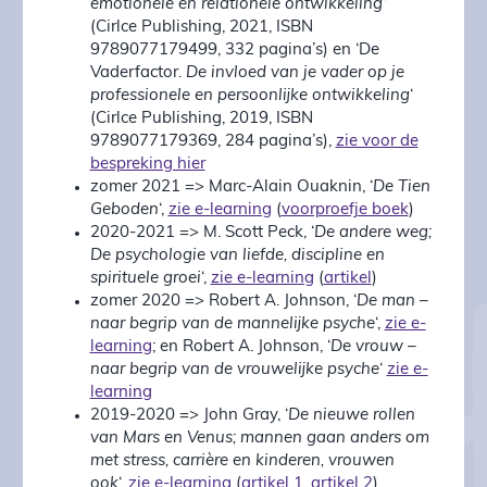
emotionele en relationele ontwikkeling
‘
(Cirlce Publishing, 2021, ISBN
9789077179499, 332 pagina’s) en ‘De
Vaderfactor.
De invloed van je vader op je
professionele en persoonlijke ontwikkeling
‘
(Cirlce Publishing, 2019, ISBN
9789077179369, 284 pagina’s),
zie voor de
bespreking hier
zomer 2021 => Marc-Alain Ouaknin, ‘
De Tien
Geboden
‘,
zie e-learning
(
voorproefje boek
)
2020-2021 => M. Scott Peck, ‘
De andere weg;
De psychologie van liefde, discipline en
spirituele groei
‘,
zie e-learning
(
artikel
)
zomer 2020 => Robert A. Johnson, ‘
De man –
naar begrip van de mannelijke psyche
‘,
zie e-
learning
; en Robert A. Johnson, ‘
De vrouw –
naar begrip van de vrouwelijke psyche
‘
zie e-
learning
2019-2020 => John Gray, ‘
De nieuwe rollen
van Mars en Venus; mannen gaan anders om
met stress, carrière en kinderen, vrouwen
ook
‘,
zie e-learning
(
artikel 1
,
artikel 2
)