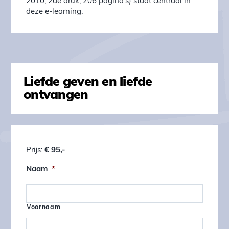
2010, 2de druk, 206 pagina’s) staat centraal in
deze e-learning.
Liefde geven en liefde
ontvangen
Prijs:
€ 95,-
Naam
*
Voornaam