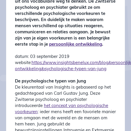
uit ons vocabulaire weg te denken. De Zwitserse
psycholoog en psychiater gebruikt ze om
verschillende psychologische voorkeuren te
beschrijven. En duidelijk te maken waarom
mensen verschillend op situaties reageren,
communiceren en relaties aangaan. Je bewust
zijn van je eigen voorkeuren is een belangrijke
eerste stap in je
persoonlijke ontwikkeling
.
datum: 03 september 2019
website:
https://www.insightsbenelux.com/blog/persoonlij
ontwikkeling/psychologische-typen-van-jung
De psychologische typen van Jung
De kleurentaal van Insights is gebaseerd op het
gedachtegoed van Carl Gustav Jung. Deze
Zwitserse psycholoog en psychiater
introduceerde
het concept van psychologische
voorkeuren
: ieder mens heeft een favoriete manier
van omgaan met de wereld en de mensen om
hem heen. Jung gebruikt de
bewustzijnsinstellingen Introversie en Extraversie