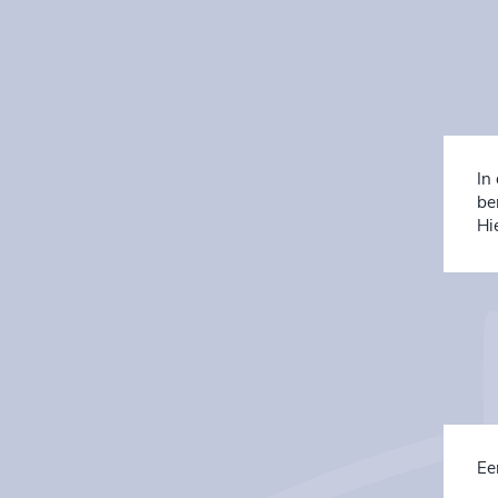
In
be
Hi
Ee