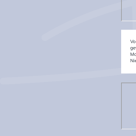
Vo
ge
Ma
Ni