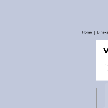
Home
Dinek
V
In
In