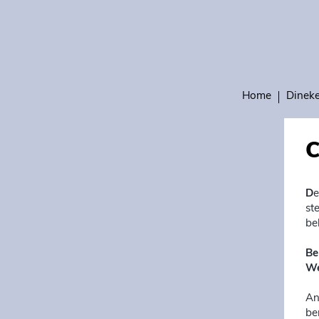
Home
Dinek
C
D
e
st
be
Be
We
An
be