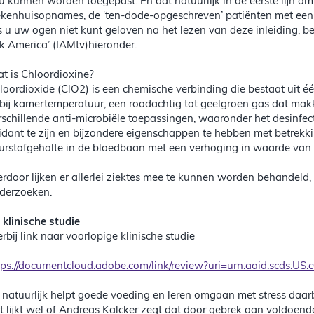
u kunnen worden toegepast. En dat natuurlijk in de eerste lijn o
ekenhuisopnames, de ‘ten-dode-opgeschreven’ patiënten met een ju
s u uw ogen niet kunt geloven na het lezen van deze inleiding, bek
lk America’ (IAMtv)hieronder.
t is Chloordioxine?
loordioxide (ClO2) is een chemische verbinding die bestaat uit 
, bij kamertemperatuur, een roodachtig tot geelgroen gas dat makk
rschillende anti-microbiële toepassingen, waaronder het desinfec
idant te zijn en bijzondere eigenschappen te hebben met betrekki
urstofgehalte in de bloedbaan met een verhoging in waarde van
erdoor lijken er allerlei ziektes mee te kunnen worden behandeld, z
derzoeken.
 klinische studie
erbij link naar voorlopige klinische studie
tps://documentcloud.adobe.com/link/review?uri=urn:aaid:scds
 natuurlijk helpt goede voeding en leren omgaan met stress daarb
t lijkt wel of Andreas Kalcker zegt dat door gebrek aan voldoen