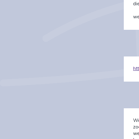
di
we
ht
Wa
zo
we