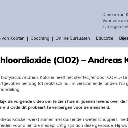
Dineke van 
Voor wie de 
zijn eigen lev
e van Kooten
Coaching
Online Cursussen
Educatie
Bij
hloordioxide (ClO2) – Andreas 
 biofysicus Andreas Kalcker heeft het sterftecijfer door COVID-
erfgevallen per dag tot praktisch nul, in verschillende landen. Nu
handeling.
kijk de volgende video om te zien hoe miljoenen levens over de
reld Orde dit probeert te verbergen voor de mensheid.
dreas Kalcker werkt samen met duizenden wetenschappers, medic
reiden voor allen die medeplichtig zijn aan deze genocide. Hij wor