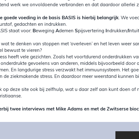
ttend werk we onvoldoende verbranden en dat daardoor allerlei 
le goede voeding in de basis BASIS is hierbij belangrijk
. We voed
urstof, gedachten en indrukken.
SIS staat voor:
B
eweging
A
demen
S
pijsvertering
I
ndrukken/
I
ntui
 wat te denken van stoppen met ‘overleven’ en het leven weer s
el bewust te vieren?
ress heeft vele gezichten. Zoals het voortdurend onderdrukken v
 onderdrukte gevoelens van anderen, middels bijvoorbeeld door a
men. En langdurige stress verzwakt het immuunsysteem. Het go
n de ziekmakende stress. En daardoor meer weerstand kunnen bied
jk op deze site ook bij zelfhulp, wat u daar zelf aan kunt doen o
ristiaanse.
erbij twee interviews met Mike Adams en met de Zwitserse bio