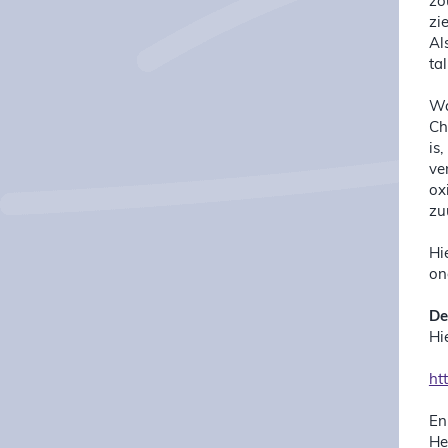
zo
zi
Al
ta
Wa
Ch
is
ve
ox
zu
Hi
on
De
Hi
ht
En
He