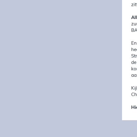
zi
Al
zu
BA
En
he
St
de
ko
aa
Ki
Ch
Hi