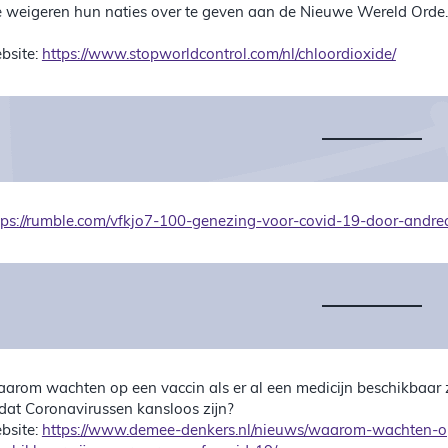
e weigeren hun naties over te geven aan de Nieuwe Wereld Orde.
bsite:
https://www.stopworldcontrol.com/nl/chloordioxide/
tps://rumble.com/vfkjo7-100-genezing-voor-covid-19-door-andrea
arom wachten op een vaccin als er al een medicijn beschikbaar 
dat Coronavirussen kansloos zijn?
bsite:
https://www.demee-denkers.nl/nieuws/waarom-wachten-op-