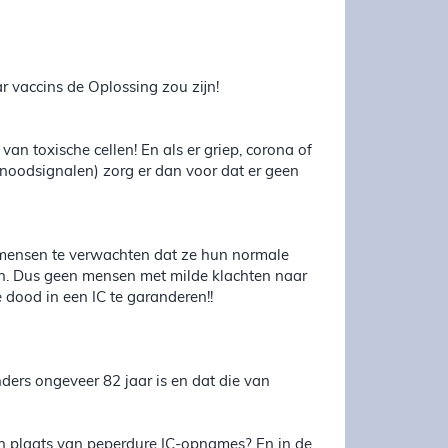
ar vaccins de Oplossing zou zijn!
an toxische cellen! En als er griep, corona of
n (noodsignalen) zorg er dan voor dat er geen
)mensen te verwachten dat ze hun normale
en. Dus geen mensen met milde klachten naar
e dood in een IC te garanderen!!
nders ongeveer 82 jaar is en dat die van
n plaats van peperdure IC-opnames? En in de