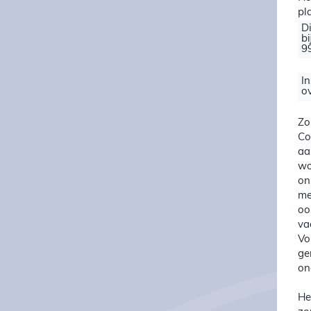
pl
D
b
9
I
o
Zo
Co
aa
wo
on
me
oo
va
Vo
ge
on
He