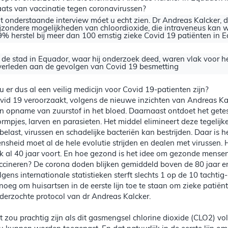
aats van vaccinatie tegen coronavirussen?
it onderstaande interview móet u echt zien. Dr Andreas Kalcker, 
ijzondere mogelijkheden van chloordioxide, die intraveneus kan
9% herstel bij meer dan 100 ernstig zieke Covid 19 patiënten in E
n de stad in Equador, waar hij onderzoek deed, waren vlak voor 
verleden aan de gevolgen van Covid 19 besmetting
u er dus al een veilig medicijn voor Covid 19-patienten zijn?
vid 19 veroorzaakt, volgens de nieuwe inzichten van Andreas Ka
n opname van zuurstof in het bloed. Daarnaast ontdoet het getes
rmpjes, larven en parasieten. Het middel elimineert deze tegelij
belast, virussen en schadelijke bacteriën kan bestrijden. Daar i
nsheid moet al de hele evolutie strijden en dealen met virussen.
k al 40 jaar voort. En hoe gezond is het idee om gezonde mensen 
ccineren? De corona doden blijken gemiddeld boven de 80 jaar e
lgens internationale statistieken sterft slechts 1 op de 10 tacht
noeg om huisartsen in de eerste lijn toe te staan om zieke patiën
derzochte protocol van dr Andreas Kalcker.
t zou prachtig zijn als dit gasmengsel chlorine dioxide (CLO2) vo