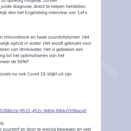
m zo spoedig mogelijk, zonder
iste diagnose, direct te helpen herstellen.
ijk dan het Engelstalig interview van ‘Let’s
één chlooratoom en twee zuurstofatomen. Het
elijk oplost in water. Het wordt gebruikt voor
teren van drinkwater. Het is gebleken een
ng tot het optimaliseren van het
 meer de 50%!!
oals nu ook Covid 19, blijkt uit zijn
:US:c0266b1b-9532-452c-9d0d-69dc0358aca0
ij.
de zuurstof en door te weinig bewegen en veel