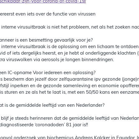
schikbaar-zijn-voor-corona-of-covid-19/
lereerst even iets over de functie van virussen
 interne virusuitbraak is niet het probleem, net als het zoeken na
nneer is een besmetting gevaarlijk voor je?
 interne virusuitbraak is de oplossing om een lichaam te ontdoen v
vid of iets dergelijks heerst, en je hebt al onderliggende klachte
tra viruswolken via aerosols je longen binnendringen.
 een IC-opname Voor iedereen een oplossing?
s bescherm dan jezelf door zelfquarantaine ipv gezonde (jonge
efstijl inperken en de gezonde samenleving en economie opoffer
is sturen en ze als het te laat is, met een 50/50 kans een eenzam
t is de gemiddelde leeftijd van een Nederlander?
 blijf je steeds herinneren dat de gemiddelde leeftijd van Nederla
diagnostiseerde ‘coronadoden’ 81 jaar is!!
opvol onderzoek van biochemicus Andreas Kalcker in Equador. I