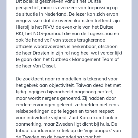
Dit boek is geschreven vanuit het Duitse
perspectief, maar is evenzeer van toepassing op
de situatie in Nederland. De lezer kan zich ervan
vergewissen dat de overeenkomsten treffend zijn.
Hierbij is het RIVM de evenknie van het Duitse
RKI, het NOS-journaal die van de Tagesschau en
ook ‘de hand vol’ van steeds terugkerende
officiële woordvoerders is herkenbaar, ofschoon
de heer Drosten in zijn rol nog heel wat verder lijkt
te gaan dan het Outbreak Management Team of
de heer Van Dissel.
De zoektocht naar rolmodellen is tekenend voor
het gebrek aan objectiviteit. Taiwan deed het met
tijdig ingrijpen bijvoorbeeld nagenoeg perfect,
maar wordt nergens genoemd. Zij hadden door
eerdere ervaringen geleerd, ze hoefden niet eens
reisbeperkingen op te leggen en tonen respect
voor individuele vrijheid. Zuid Korea komt ook in
aanmerking, maar Zweden ligt dicht bij huis. De
tribaal aandoende kritiek op de ‘vrije aanpak’ van
de Zweden en de bewondering voor het