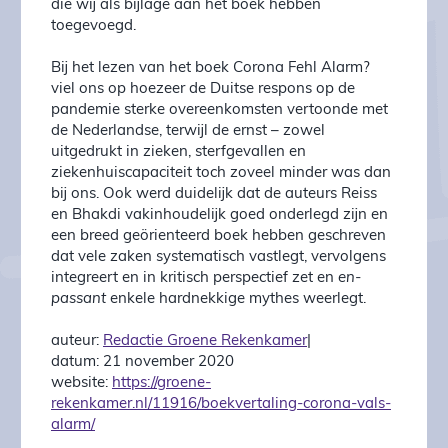
die wij als bijlage aan het boek hebben
toegevoegd.
Bij het lezen van het boek Corona Fehl Alarm?
viel ons op hoezeer de Duitse respons op de
pandemie sterke overeenkomsten vertoonde met
de Nederlandse, terwijl de ernst – zowel
uitgedrukt in zieken, sterfgevallen en
ziekenhuiscapaciteit toch zoveel minder was dan
bij ons. Ook werd duidelijk dat de auteurs Reiss
en Bhakdi vakinhoudelijk goed onderlegd zijn en
een breed geörienteerd boek hebben geschreven
dat vele zaken systematisch vastlegt, vervolgens
integreert en in kritisch perspectief zet en
en-
passant
enkele hardnekkige mythes weerlegt.
auteur:
Redactie Groene Rekenkamer
|
datum: 21 november 2020
website:
https://groene-
rekenkamer.nl/11916/boekvertaling-corona-vals-
alarm/