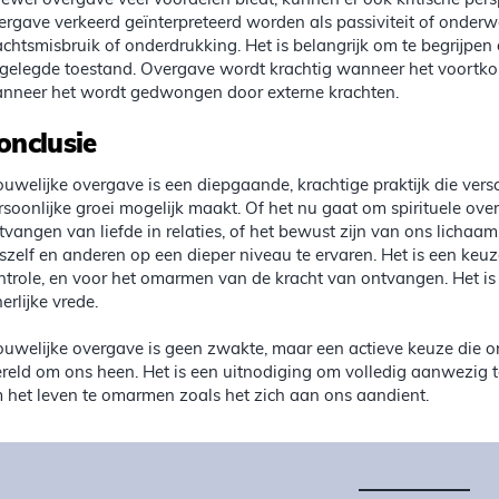
ewel overgave veel voordelen biedt, kunnen er ook kritische pers
ergave verkeerd geïnterpreteerd worden als passiviteit of onderw
chtsmisbruik of onderdrukking. Het is belangrijk om te begrijpen
gelegde toestand. Overgave wordt krachtig wanneer het voortkom
nneer het wordt gedwongen door externe krachten.
onclusie
ouwelijke overgave is een diepgaande, krachtige praktijk die ver
rsoonlijke groei mogelijk maakt. Of het nu gaat om spirituele ov
tvangen van liefde in relaties, of het bewust zijn van ons lichaa
szelf en anderen op een dieper niveau te ervaren. Het is een keu
ntrole, en voor het omarmen van de kracht van ontvangen. Het is e
erlijke vrede.
ouwelijke overgave is geen zwakte, maar een actieve keuze die o
reld om ons heen. Het is een uitnodiging om volledig aanwezig te z
 het leven te omarmen zoals het zich aan ons aandient.