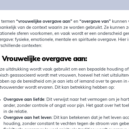
 termen
“vrouwelijke overgave aan”
en
“overgave van”
kunnen v
hankelijk van de context waarin ze worden gebruikt. Ze kunnen zo
lationele sferen voorkomen, en vaak wordt er een onderscheid g
ergave: fysieke, emotionele, mentale en spirituele overgave. Hier 
rschillende contexten:
.
Vrouwelijke overgave aan:
ze uitdrukking wordt vaak gebruikt om een bepaalde houding of k
pisch geassocieerd wordt met vrouwen, hoewel het niet uitsluite
bben op de bereidheid om je aan iets of iemand over te geven in e
tvouwender wordt ervaren. Dit kan betrekking hebben op:
Overgave aan liefde
: Dit verwijst naar het vermogen om je har
ander, zonder controle of angst voor pijn. Het gaat over het t
in de relatie.
Overgave aan het leven
: Dit kan betekenen dat je het leven a
houding, zonder constant te vechten tegen de stroom van gebe