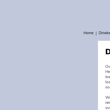
Home
Dinek
D
Ov
He
to
lo
oo
Wa
re
ov