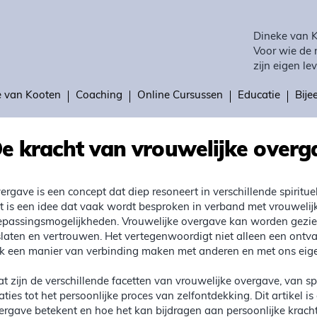
Dineke van 
Voor wie de 
zijn eigen lev
e van Kooten
Coaching
Online Cursussen
Educatie
Bij
e kracht van vrouwelijke overg
ergave is een concept dat diep resoneert in verschillende spiritue
t is een idee dat vaak wordt besproken in verband met vrouwelijk
epassingsmogelijkheden. Vrouwelijke overgave kan worden gezie
slaten en vertrouwen. Het vertegenwoordigt niet alleen een ontv
k een manier van verbinding maken met anderen en met ons eigen
t zijn de verschillende facetten van vrouwelijke overgave, van sp
laties tot het persoonlijke proces van zelfontdekking. Dit artikel
ergave betekent en hoe het kan bijdragen aan persoonlijke kracht