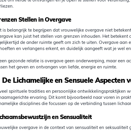
uze om liefde te ontvangen en je open te stellen voor verbinding,
rliezen.
renzen Stellen in Overgave
t is belangrijk te begrijpen dat vrouwelijke overgave niet betekent
ergave kan juist het stellen van grenzen inhouden. Het betekent dat
gelijkertijd de ander ruimte geeft om zich te uiten. Overgave aan
hoeften en verlangens erkent, en duidelijk aangeeft wat je wel en n
 een gezonde relatie is overgave geen onderwerping, maar een a
ssen het geven en ontvangen van liefde, energie en ruimte.
.
De Lichamelijke en Sensuele Aspecten 
 veel spirituele tradities en persoonlijke ontwikkelingspraktijken
chaamsgerichte ervaring. Dit komt bijvoorbeeld naar voren in prak
chamelijke disciplines die focussen op de verbinding tussen lichaa
ichaamsbewustzijn en Sensualiteit
ouwelijke overgave in de context van sensualiteit en seksualiteit