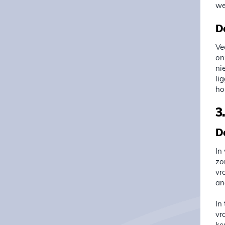
we
D
Ve
on
ni
li
ho
3
D
In
zo
vr
an
In
vr