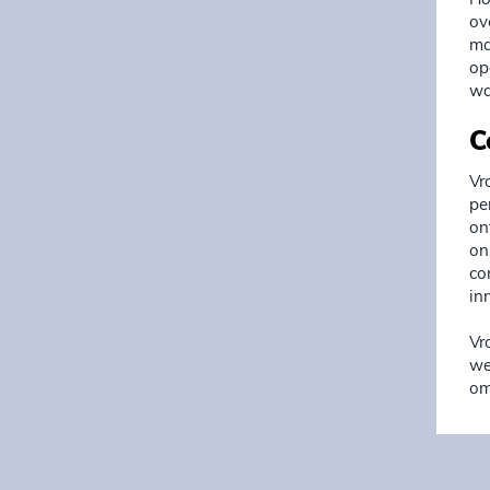
Ho
ov
ma
op
wa
C
Vr
pe
on
on
co
inn
Vr
we
om