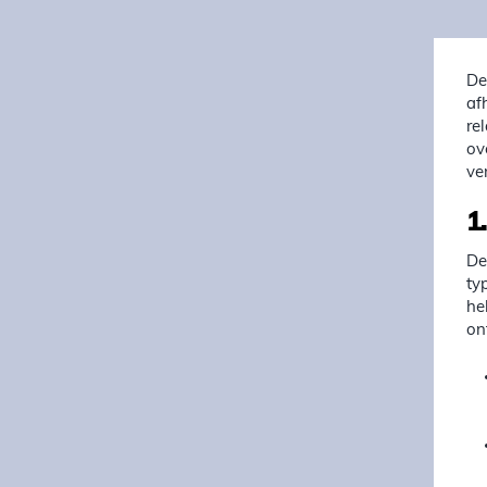
De
af
re
ov
ve
1
De
ty
he
on