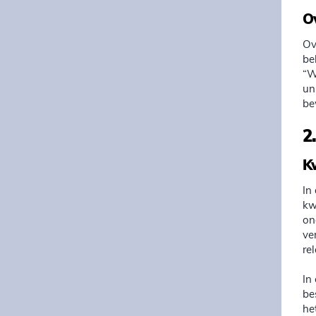
O
Ov
be
“W
un
be
2
K
In
kw
on
ve
re
In
be
he