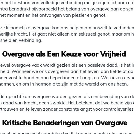
er het toestaan van volledige verbinding met je eigen lichaam en d
ntra benadrukt bijvoorbeeld het belang van overgave aan de sens
 het moment en het ontvangen van plezier en genot.
ze lichamelijke overgave kan ons helpen om onszelf te verbinde
nerlijke kracht. Het gaat niet alleen om seksueel genot, maar om 
jsheid en verbinding.
.
Overgave als Een Keuze voor Vrijheid
ewel overgave vaak wordt gezien als een passieve daad, is het in 
ijheid. Wanneer we ons overgeven aan het leven, aan liefde of aa
nger vast te houden aan beperkingen of angsten. We kiezen ervoo
armen, en om in harmonie te zijn met de wereld om ons heen.
 dit opzicht kan overgave worden gezien als een bevrijding van d
n daad van kracht, geen zwakte. Het betekent dat we bereid zijn o
rtrouwen en te leven zonder constante angst voor controleverlies
.
Kritische Benaderingen van Overgave