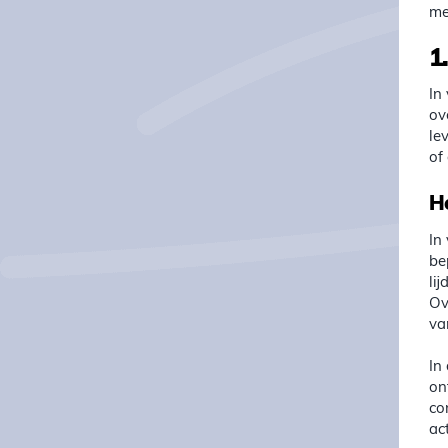
me
1
In
ov
le
of
H
In
be
li
Ov
va
In
on
co
ac