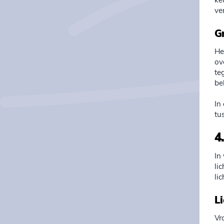
ke
ve
G
He
ov
te
be
In
tu
4
In
li
li
L
Vr