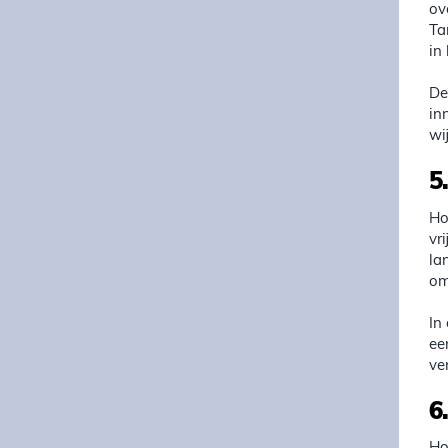
ov
Ta
in
De
in
wi
5
Ho
vr
la
om
In
ee
ve
6