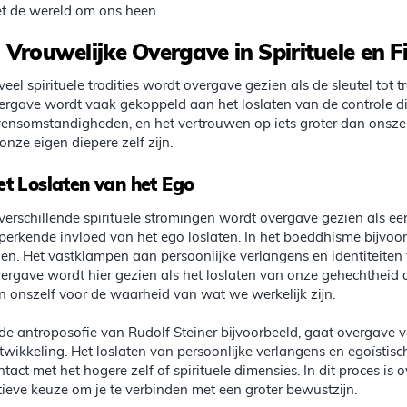
t de wereld om ons heen.
.
Vrouwelijke Overgave in Spirituele en F
 veel spirituele tradities wordt overgave gezien als de sleutel tot t
ergave wordt vaak gekoppeld aan het loslaten van de controle d
vensomstandigheden, en het vertrouwen op iets groter dan onszel
 onze eigen diepere zelf zijn.
et Loslaten van het Ego
 verschillende spirituele stromingen wordt overgave gezien als e
perkende invloed van het ego loslaten. In het boeddhisme bijvoor
jden. Het vastklampen aan persoonlijke verlangens en identiteiten 
ergave wordt hier gezien als het loslaten van onze gehechtheid 
n onszelf voor de waarheid van wat we werkelijk zijn.
 de antroposofie van Rudolf Steiner bijvoorbeeld, gaat overgave 
twikkeling. Het loslaten van persoonlijke verlangens en egoïstis
ntact met het hogere zelf of spirituele dimensies. In dit proces i
tieve keuze om je te verbinden met een groter bewustzijn.