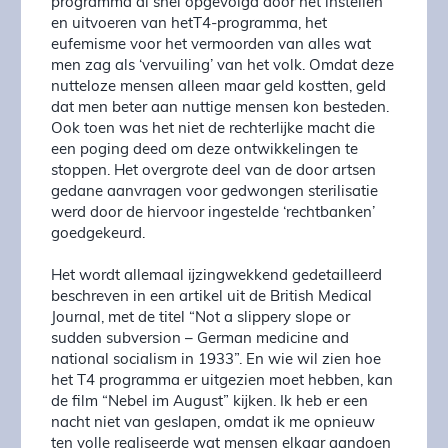
programma al snel opgevolgd door het instellen
en uitvoeren van hetT4-programma, het
eufemisme voor het vermoorden van alles wat
men zag als ‘vervuiling’ van het volk. Omdat deze
nutteloze mensen alleen maar geld kostten, geld
dat men beter aan nuttige mensen kon besteden.
Ook toen was het niet de rechterlijke macht die
een poging deed om deze ontwikkelingen te
stoppen. Het overgrote deel van de door artsen
gedane aanvragen voor gedwongen sterilisatie
werd door de hiervoor ingestelde ‘rechtbanken’
goedgekeurd.
Het wordt allemaal ijzingwekkend gedetailleerd
beschreven in een artikel uit de British Medical
Journal, met de titel “Not a slippery slope or
sudden subversion – German medicine and
national socialism in 1933”. En wie wil zien hoe
het T4 programma er uitgezien moet hebben, kan
de film “Nebel im August” kijken. Ik heb er een
nacht niet van geslapen, omdat ik me opnieuw
ten volle realiseerde wat mensen elkaar aandoen