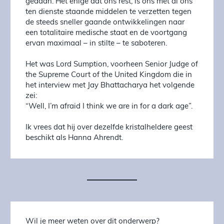
gedaan. Het enige dat ons rest, is ons met al ons
ten dienste staande middelen te verzetten tegen
de steeds sneller gaande ontwikkelingen naar
een totalitaire medische staat en de voortgang
ervan maximaal – in stilte – te saboteren.
Het was Lord Sumption, voorheen Senior Judge of
the Supreme Court of the United Kingdom die in
het interview met Jay Bhattacharya het volgende
zei:
“Well, I’m afraid I think we are in for a dark age”.
Ik vrees dat hij over dezelfde kristalheldere geest
beschikt als Hanna Ahrendt.
Wil je meer weten over dit onderwerp?