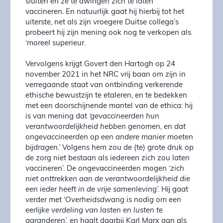
sluiten en ze te dwingen zich te laten
vaccineren. En natuurlijk gaat hij hierbij tot het
uiterste, net als zijn vroegere Duitse collega’s
probeert hij zijn mening ook nog te verkopen als
‘moreel superieur.
Vervolgens krijgt Govert den Hartogh op 24
november 2021 in het NRC vrij baan om zijn in
verregaande staat van ontbinding verkerende
ethische bewustzijn te etaleren, en te bedekken
met een doorschijnende mantel van de ethica: hij
is van mening dat
‘gevaccineerden hun
verantwoordelijkheid hebben genomen, en dat
ongevaccineerden op een andere manier moeten
bijdragen.’
Volgens hem zou de (te) grote druk op
de zorg niet bestaan als iedereen zich zou laten
vaccineren’. De ongevaccineerden mogen ‘
zich
niet onttrekken aan de verantwoordelijkheid die
een ieder heeft in de vrije samenleving’.
Hij gaat
verder met ‘
Overheidsdwang is nodig om een
eerlijke verdeling van lasten en lusten te
garanderen’,
en haalt daarbij Karl Marx aan als