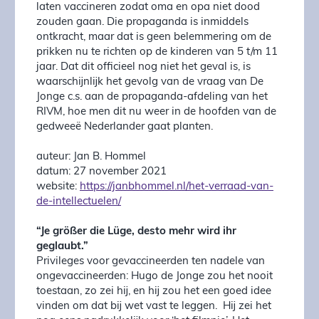
laten vaccineren zodat oma en opa niet dood
zouden gaan. Die propaganda is inmiddels
ontkracht, maar dat is geen belemmering om de
prikken nu te richten op de kinderen van 5 t/m 11
jaar. Dat dit officieel nog niet het geval is, is
waarschijnlijk het gevolg van de vraag van De
Jonge c.s. aan de propaganda-afdeling van het
RIVM, hoe men dit nu weer in de hoofden van de
gedweeë Nederlander gaat planten.
auteur: Jan B. Hommel
datum: 27 november 2021
website:
https://janbhommel.nl/het-verraad-van-
de-intellectuelen/
“Je größer die Lüge, desto mehr wird ihr
geglaubt.”
Privileges voor gevaccineerden ten nadele van
ongevaccineerden: Hugo de Jonge zou het nooit
toestaan, zo zei hij, en hij zou het een goed idee
vinden om dat bij wet vast te leggen. Hij zei het