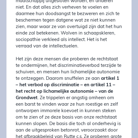
maatschappij uitgesloten worden, en anderen
niet. En dat alles zich verheven te voelen en
daarmee hun doodsangst te bezweren en zich te
beschermen tegen datgene wat ze niet kunnen
zien, maar waar ze van overtuigd zijn dat het hun
einde zal betekenen. Wolven in schaapskleren,
sociopathie verkleed als intellect. Het is het
verraad van de intellectuelen.
Het zijn deze mensen die proberen de rechtstaat
te ondermijnen, het discriminatieverbod terzijde te
schuiven, en mensen hun lichamelijke autonomie
te ontzeggen. Daarom snuffelen ze aan
artikel 1
– het verbod op discriminatie – en artikel 11 –
het recht op lichamelijke autonomie – van de
Grondwet
. Ze trippelen er angstig omheen om
een barst te vinden waar ze hun roestige en zelf
ontworpen immorele koevoet in kunnen steken
om te zien of ze deze basis van onze rechtstaat
kunnen slopen. De basis die toch al onderhevig is
aan de uitgesproken betonrot, veroorzaakt door
het afbraakbeleid van Rutte c.s. Ze proberen grote