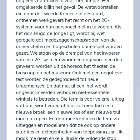
nog eens nadrukkelijk voor ‘het filmpje’. Het
omgekeerde blijkt het geval. De wetsvoorstellen
die naar de Tweede Kamer zijn gestuurd,
ontnemen werkgevers het recht om het 2G-
systeem voor hun personeel niet in te voeren. Als
het aan Hugo de Jonge ligt, wordt bij wet
geregeld dat medezeggenschapsraden van de
universiteiten en hogescholen buitenspel worden
gezet. We staan op de drempel van het invoeren
van een 2G-systeem waarmee ongevaccineerden
geweerd worden uit de horeca, het theater, de
bioscoop en het museum. Ook met een negatieve
test worden ze gedegradeerd tot
neue
Untermensch.
En dat niet alleen: het wordt
ongevaccineerden verboden niet-essentiële
winkels te betreden. Die term is voor velerlei uitleg
vatbaar, want vroeg of laat zal men toch een
nieuwe broek, een nieuwe jas of een nieuwe trui
moeten kopen. En daarmee kan men de term zo
uitleggen en modelleren dat ze ook op andere
situaties en gelegenheden van toepassing zijn:. Ik
maak me geen enkele illusie: de volgende stap