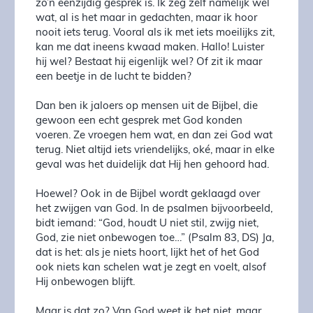
zo’n eenzijdig gesprek is. Ik zeg zelf namelijk wel
wat, al is het maar in gedachten, maar ik hoor
nooit iets terug. Vooral als ik met iets moeilijks zit,
kan me dat ineens kwaad maken. Hallo! Luister
hij wel? Bestaat hij eigenlijk wel? Of zit ik maar
een beetje in de lucht te bidden?
Dan ben ik jaloers op mensen uit de Bijbel, die
gewoon een echt gesprek met God konden
voeren. Ze vroegen hem wat, en dan zei God wat
terug. Niet altijd iets vriendelijks, oké, maar in elke
geval was het duidelijk dat Hij hen gehoord had.
Hoewel? Ook in de Bijbel wordt geklaagd over
het zwijgen van God. In de psalmen bijvoorbeeld,
bidt iemand: “God, houdt U niet stil, zwijg niet,
God, zie niet onbewogen toe…” (Psalm 83, DS) Ja,
dat is het: als je niets hoort, lijkt het of het God
ook niets kan schelen wat je zegt en voelt, alsof
Hij onbewogen blijft.
Maar is dat zo? Van God weet ik het niet, maar