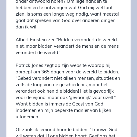
ander antwoord horen? Om lege handen te
hebben en te ontvangen wat God mij wel laat
zien, is soms een lange weg nodig, want meestal
gaat dat spreken van God over anderen dingen
dan ik wil!
Albert Einstein zei: “Bidden verandert de wereld
niet, maar bidden verandert de mens en de mens
verandert de wereld.”
Patrick Jones zegt op zijn website waarop hij
oproept om 365 dagen voor de wereld te bidden:
“Gebed verandert niet alleen mensen, situaties en
zelfs de loop van de geschiedenis, maar het
verandert ook hen die bidden! Het is gevaarlijk
voor de vijand, maar ook ‘gevaarlijk’ voor uzelf.”
Want bidden is immers de Geest van God
inademen en mijn beperkte manier van kijken
uitademen.
Of zoals ik iemand hoorde bidden: “Trouwe God,
wij weten dat U ons bidden hoort. Geef ons het