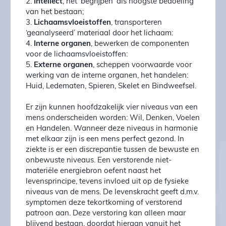
2.
Intellect
, het ‘begrijpen’ als hoogste bedoeling
van het bestaan;
3.
Lichaamsvloeistoffen
, transporteren
‘geanalyseerd’ materiaal door het lichaam:
4.
Interne organen
, bewerken de componenten
voor de lichaamsvloeistoffen:
5.
Externe organen
, scheppen voorwaarde voor
werking van de interne organen, het handelen:
Huid, Ledematen, Spieren, Skelet en Bindweefsel.
Er zijn kunnen hoofdzakelijk vier niveaus van een
mens onderscheiden worden: Wil, Denken, Voelen
en Handelen. Wanneer deze niveaus in harmonie
met elkaar zijn is een mens perfect gezond. In
ziekte is er een discrepantie tussen de bewuste en
onbewuste niveaus. Een verstorende niet-
materiële energiebron oefent naast het
levensprincipe, tevens invloed uit op de fysieke
niveaus van de mens. De levenskracht geeft d.m.v.
symptomen deze tekortkoming of verstorend
patroon aan. Deze verstoring kan alleen maar
blijvend bestaan, doordat hieraan vanuit het