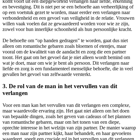
komt voort uit een diepgeworteld verlangen naar liefde, erkenning
en bevestiging. Dit is niet per se een behoefte aan verheerlijking of
op een voetstuk gezet te worden, maar eerder een verlangen naar
verbondenheid en een gevoel van veiligheid in de relatie. Vrouwen
willen vaak voelen dat ze gewaardeerd worden voor wie ze zijn,
zowel voor hun innerlijke schoonheid als hun persoonlijke kracht.
De behoefte om “op handen gedragen” te worden, gaat dus niet
alleen om romantische gebaren zoals bloemen of etentjes, maar
vooral om de kwaliteit van de aandacht en zorg die een partner
toont. Het gaat om het gevoel dat je niet alleen wordt bemind om
wat je doet, maar om wie je bent als persoon. Dit verlangen naar
liefde en zorg is een fundamenteel menselijke behoefte, die in veel
gevallen het gevoel van zelfwaarde versterkt.
3. De rol van de man in het vervullen van dit
verlangen
Voor een man kan het vervullen van dit verlangen een complexe,
maar waardevolle ervaring zijn. Het gaat niet alleen om het doen
van bepaalde dingen, zoals het geven van cadeaus of het plannen
van romantische gebaren, maar om het tonen van een diepe,
oprechte interesse in het welzijn van zijn partner. De manier waarop
een man naar zijn partner kijkt, haar behandelt, en haar gevoelens
waardeert, speelt een cruciale rol in het vervullen van dit verlangen.