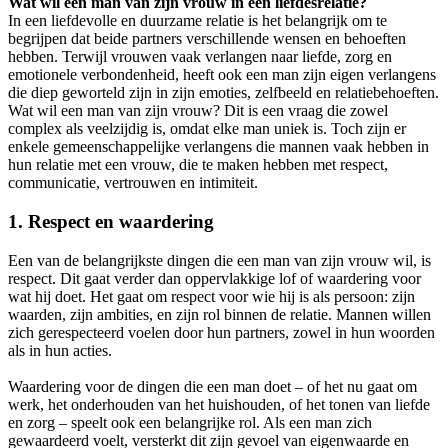
Wat wil een man van zijn vrouw in een liefdesrelatie?
In een liefdevolle en duurzame relatie is het belangrijk om te
begrijpen dat beide partners verschillende wensen en behoeften
hebben. Terwijl vrouwen vaak verlangen naar liefde, zorg en
emotionele verbondenheid, heeft ook een man zijn eigen verlangens
die diep geworteld zijn in zijn emoties, zelfbeeld en relatiebehoeften.
Wat wil een man van zijn vrouw? Dit is een vraag die zowel
complex als veelzijdig is, omdat elke man uniek is. Toch zijn er
enkele gemeenschappelijke verlangens die mannen vaak hebben in
hun relatie met een vrouw, die te maken hebben met respect,
communicatie, vertrouwen en intimiteit.
1.
Respect en waardering
Een van de belangrijkste dingen die een man van zijn vrouw wil, is
respect. Dit gaat verder dan oppervlakkige lof of waardering voor
wat hij doet. Het gaat om respect voor wie hij is als persoon: zijn
waarden, zijn ambities, en zijn rol binnen de relatie. Mannen willen
zich gerespecteerd voelen door hun partners, zowel in hun woorden
als in hun acties.
Waardering voor de dingen die een man doet – of het nu gaat om
werk, het onderhouden van het huishouden, of het tonen van liefde
en zorg – speelt ook een belangrijke rol. Als een man zich
gewaardeerd voelt, versterkt dit zijn gevoel van eigenwaarde en