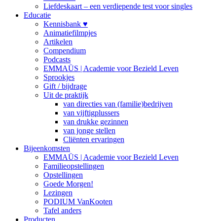
Liefdeskaart – een verdiepende test voor singles
Educatie
Kennisbank ♥
Animatiefilmpjes
Artikelen
Compendium
Podcasts
EMMAÜS | Academie voor Bezield Leven
Sprookjes
Gift / bijdrage
Uit de praktijk
van directies van (familie)bedrijven
van vijftigplussers
van drukke gezinnen
van jonge stellen
Cliënten ervaringen
Bijeenkomsten
EMMAÜS | Academie voor Bezield Leven
Familieopstellingen
Opstellingen
Goede Morgen!
Lezingen
PODIUM VanKooten
Tafel anders
Producten