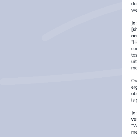
da
we
Je
[s
aa
“H
co
te
ui
ma
Ov
er
ab
is
Je
va
“W
me