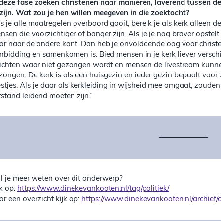
 deze fase zoeken christenen naar manieren, laverend tussen d
 zijn. Wat zou je hen willen meegeven in die zoektocht?
ls je alle maatregelen overboord gooit, bereik je als kerk alleen 
nsen die voorzichtiger of banger zijn. Als je je nog braver opstel
or naar de andere kant. Dan heb je onvoldoende oog voor christe
nbidding en samenkomen is. Bied mensen in je kerk liever verschi
richten waar niet gezongen wordt en mensen de livestream kunne
zongen. De kerk is als een huisgezin en ieder gezin bepaalt voo
estjes. Als je daar als kerkleiding in wijsheid mee omgaat, zou
rstand leidend moeten zijn.”
l je meer weten over dit onderwerp?
jk op:
https://www.dinekevankooten.nl/tag/politiek/
or een overzicht kijk op:
https://www.dinekevankooten.nl/archief/o