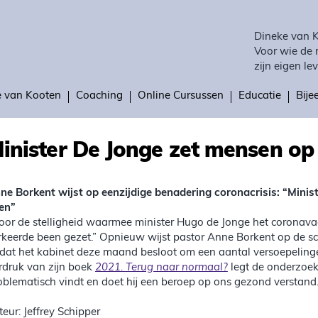
Dineke van 
Voor wie de 
zijn eigen lev
e van Kooten
Coaching
Online Cursussen
Educatie
Bij
inister De Jonge zet mensen op
ne Borkent wijst op eenzijdige benadering coronacrisis: “Minis
en”
oor de stelligheid waarmee minister Hugo de Jonge het coronav
rkeerde been gezet.” Opnieuw wijst pastor Anne Borkent op de 
dat het kabinet deze maand besloot om een aantal versoepelinge
rdruk van zijn boek
2021. Terug naar normaal?
legt de onderzoek
oblematisch vindt en doet hij een beroep op ons gezond verstand
teur: Jeffrey Schipper