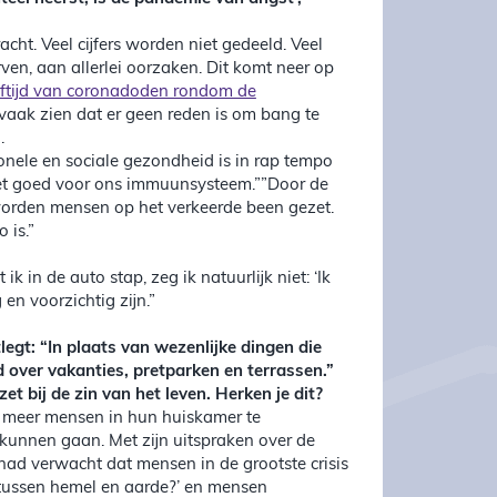
acht. Veel cijfers worden niet gedeeld. Veel
ven, aan allerlei oorzaken. Dit komt neer op
eftijd van coronadoden rondom de
s vaak zien dat er geen reden is om bang te
.
nele en sociale gezondheid is in rap tempo
iet goed voor ons immuunsysteem.””Door de
worden mensen op het verkeerde been gezet.
 is.”
k in de auto stap, zeg ik natuurlijk niet: ‘Ik
en voorzichtig zijn.”
legt: “In plaats van wezenlijke dingen die
 over vakanties, pretparken en terrassen.”
et bij de zin van het leven. Herken je dit?
m meer mensen in hun huiskamer te
unnen gaan. Met zijn uitspraken over de
 had verwacht dat mensen in de grootste crisis
tussen hemel en aarde?’ en mensen