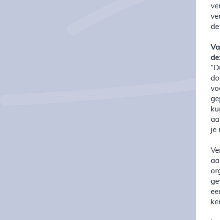
ve
ve
de
Va
de
“D
do
vo
ge
ku
aa
je
Ve
aa
or
ge
ee
ke