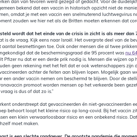
rken dan van tevoren werd gezegd of gedacht. Voor de duidelijkhe
gemeen bekend dat een vaccin in historisch opzicht niet de manie
men, omdat je met een vaccin een snelmuterend luchtwegvirus no
ment zouden we hier net als de Britten moeten erkennen dat coron
steld wordt dat het einde van de crisis in zicht is als meer dan
at is de vraag. Kijk eens naar Israël. Het overgrote deel van de 
t aantal besmettingen toe. Ook onder mensen die al twee prikken
ngekondigd dat de beschermingsgraad die 95 procent was
nu 64
elt Pfizer nu dat er een derde prik nodig is. Mensen die wijzen o
uden geen rekening met het feit dat er ook wetenschappers zijn 
vaccineerden achter de feiten aan blijven lopen. Mogelijk gaan we h
ar een ander vaccin nemen om beschermd te blijven. Door de stel
ronavaccin promoot worden mensen op het verkeerde been gezet. Z
 vraag is dus of dat zo is.”
rkent onderstreept dat gevaccineerden én niet-gevaccineerden ee
oep behoort loopt het kleine risico op long-covid. Bij het vaccin z
ssen een klein verwaarloosbaar risico en een onbekend risico. Dat
chzelf moet maken.
ngst is een slechte raadgever. De grootste pandemie die moment