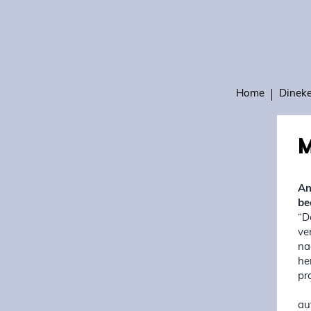
Home
Dinek
M
An
be
“D
ve
na
he
pr
au