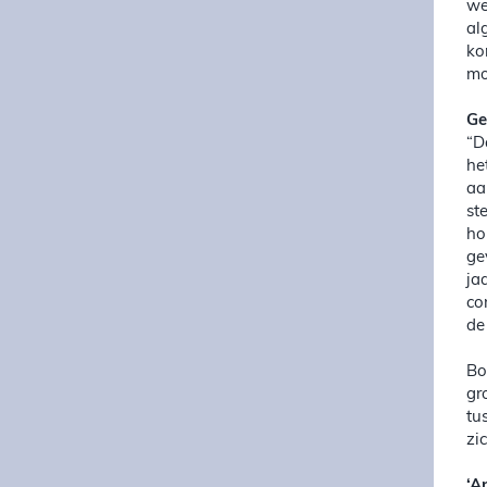
we
al
ko
mo
Ge
“D
he
aa
st
ho
ge
ja
co
de
Bo
gr
tu
zi
‘A