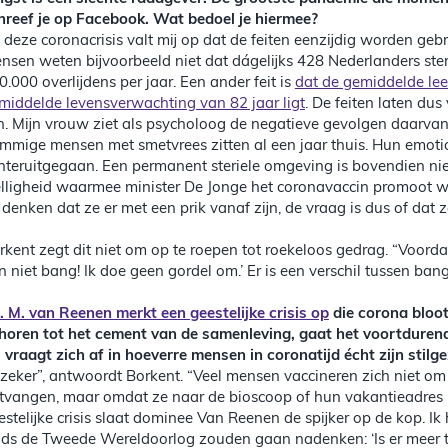
hreef je op Facebook. Wat bedoel je hiermee?
n deze coronacrisis valt mij op dat de feiten eenzijdig worden gebr
nsen weten bijvoorbeeld niet dat dágelijks 428 Nederlanders ster
0.000 overlijdens per jaar. Een ander feit is
dat de gemiddelde le
middelde levensverwachting van 82 jaar ligt
. De feiten laten du
jn. Mijn vrouw ziet als psycholoog de negatieve gevolgen daarvan
mmige mensen met smetvrees zitten al een jaar thuis. Hun emotio
hteruitgegaan. Een permanent steriele omgeving is bovendien n
elligheid waarmee minister De Jonge het coronavaccin promoot 
 denken dat ze er met een prik vanaf zijn, de vraag is dus of dat zo
rkent zegt dit niet om op te roepen tot roekeloos gedrag. “Voordat i
n niet bang! Ik doe geen gordel om.’ Er is een verschil tussen bang 
. M. van Reenen merkt een geestelijke crisis op
die corona bloot
horen tot het cement van de samenleving, gaat het voortdurend
j vraagt zich af in hoeverre mensen in coronatijd écht zijn stilgez
azeker”, antwoordt Borkent. “Veel mensen vaccineren zich niet o
tvangen, maar omdat ze naar de bioscoop of hun vakantieadres k
estelijke crisis slaat dominee Van Reenen de spijker op de kop. Ik
nds de Tweede Wereldoorlog zouden gaan nadenken: ‘Is er meer 