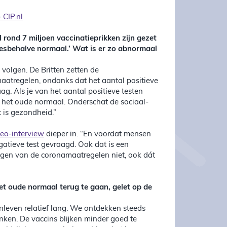
 CIP.nl
 rond 7 miljoen vaccinatieprikken zijn gezet
llesbehalve normaal.’ Wat is er zo abnormaal
 volgen. De Britten zetten de
atregelen, ondanks dat het aantal positieve
g. Als je van het aantal positieve testen
r het oude normaal. Onderschat de sociaal-
 is gezondheid.”
ideo-interview
dieper in. “En voordat mensen
tieve test gevraagd. Ook dat is een
lgen van de coronamaatregelen niet, ook dát
het oude normaal terug te gaan, gelet op de
enleven relatief lang. We ontdekken steeds
nken. De vaccins blijken minder goed te