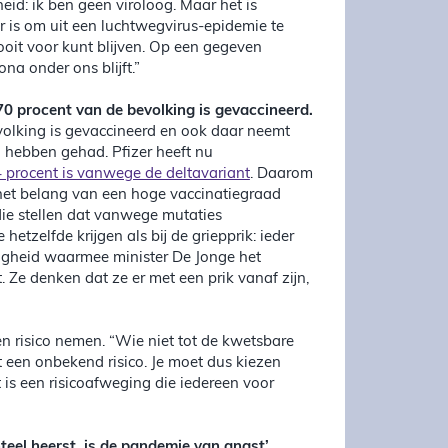
id: ik ben geen viroloog. Maar het is
r is om uit een luchtwegvirus-epidemie te
oit voor kunt blijven. Op een gegeven
a onder ons blijft.”
 70 procent van de bevolking is gevaccineerd.
bevolking is gevaccineerd en ook daar neemt
 hebben gehad. Pfizer heeft nu
 procent is vanwege de deltavariant
. Daarom
p het belang van een hoge vaccinatiegraad
die stellen dat vanwege mutaties
etzelfde krijgen als bij de griepprik: ieder
ligheid waarmee minister De Jonge het
e denken dat ze er met een prik vanaf zijn,
n risico nemen. “Wie niet tot de kwetsbare
it een onbekend risico. Je moet dus kiezen
 is een risicoafweging die iedereen voor
eel heerst, is de pandemie van angst’,