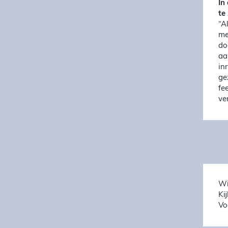
In
te
“A
me
do
aa
in
ge
fe
ve
Wi
Ki
Vo