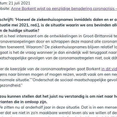
tum: 21 juli 2021
bsite:
Anne Borkent wijst op eenzijdige benadering coronacrisis –
 schrijft: ‘Hoewel de ziekenhuisopnames inmiddels dalen en er al
ituatie mei 2021, red.], is de situatie waarin we ons bevinden a
n de huidige situatie?
et is heel interessant om de ontwikkelingen in Groot-Brittannië te
ronaversoepelingen door en schrappen deze maand alle coronama
sten toeneemt. Waarom? De ziekenhuisopnames blijven relatief laa
tgaat is het de vraag wanneer je dan eindelijk wél teruggaat naa
atschappelijke gevolgen van de coronamaatregelen niet, ook dát
er de keerzijde van de coronamaatregelen gaat Borkent
in dit v
gens naar binnen mogen of mogen reizen, wordt vaak om een nega
normale situatie.””Onderschat de sociaal-maatschappelijke gevo
 gezondheid.”
 zou kunnen stellen dat het juist nu verstandig is om niet naar 
rianten die in omloop zijn.
e zitten nu al anderhalf jaar in deze situatie. Dat is in een mens
er dat we niet in zo’n maakbare wereld leven als we willen of de