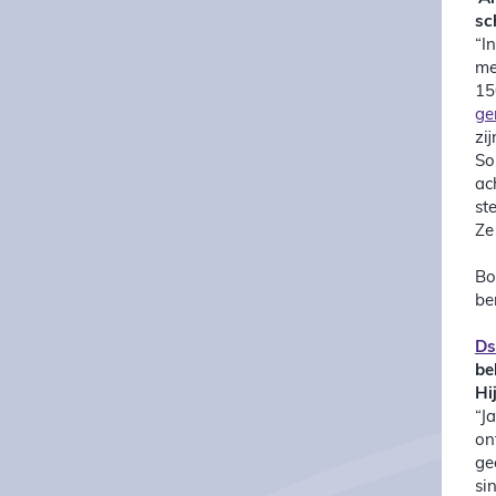
sc
“I
me
15
ge
zi
So
ac
st
Ze
Bo
be
Ds
be
Hi
“J
on
ge
si