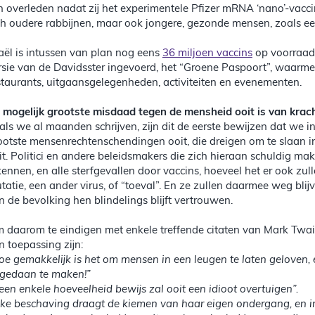
jn overleden nadat zij het experimentele Pfizer mRNA ‘nano’-va
ch oudere rabbijnen, maar ook jongere, gezonde mensen, zoals e
raël is intussen van plan nog eens
36 miljoen vaccins
op voorraad 
rsie van de Davidsster ingevoerd, het “Groene Paspoort”, waarme
staurants, uitgaansgelegenheden, activiteiten en evenementen.
 mogelijk grootste misdaad tegen de mensheid ooit is van kra
als we al maanden schrijven, zijn dit de eerste bewijzen dat we
ootste mensenrechtenschendingen ooit, die dreigen om te slaan 
it. Politici en andere beleidsmakers die zich hieraan schuldig mak
kennen, en alle sterfgevallen door vaccins, hoeveel het er ook zull
tatie, een ander virus, of “toeval”. En ze zullen daarmee weg bl
n de bevolking hen blindelings blijft vertrouwen.
 daarom te eindigen met enkele treffende citaten van Mark Twai
n toepassing zijn:
oe gemakkelijk is het om mensen in een leugen te laten geloven, e
gedaan te maken!”
een enkele hoeveelheid bewijs zal ooit een idioot overtuigen”.
lke beschaving draagt de kiemen van haar eigen ondergang, en in