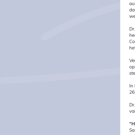
au
da
we
Dr
he
Co
he
Ve
op
st
In
26
Dr
va
“H
Sa