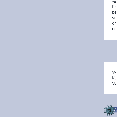
vi
En
pe
sc
on
da
Wi
Ki
Vo