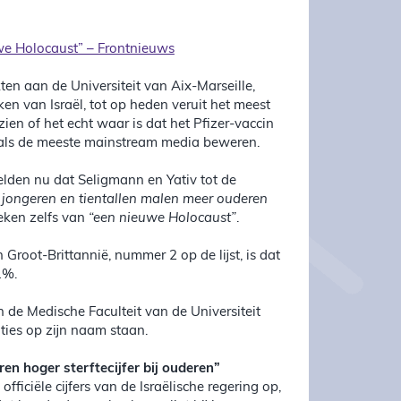
uwe Holocaust” – Frontnieuws
en aan de Universiteit van Aix-Marseille,
eken van Israël, tot op heden veruit het meest
en of het echt waar is dat het Pfizer-vaccin
oals de meeste mainstream media beweren.
elden nu dat Seligmann en Yativ tot de
jongeren en tientallen malen meer ouderen
reken zelfs van
“een nieuwe Holocaust”
.
n Groot-Brittannië, nummer 2 op de lijst, is dat
1%.
n de Medische Faculteit van de Universiteit
ties op zijn naam staan.
ren hoger sterftecijfer bij ouderen”
iciële cijfers van de Israëlische regering op,