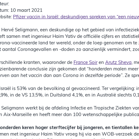
teur:
tum: 10 maart 2021
bsite:
Pfizer vaccin in Israël: deskundigen spreken van “een nie
. Hervé Seligmann, een deskundige op het gebied van infectieziekt
eft samen met ingenieur Haim Yativ de officiële cijfers en statisti
rona-vaccineerde land ter wereld, onder de loep genomen om te zi
t aantal Coronagevallen en -doden zo aanzienlijk vermindert, z
rschillende kranten, waaronder de
France Soir
en
Arutz Sheva
, m
zienbarende conclusie zijn gekomen dat
“honderden malen meer 
erven aan het vaccin dan aan Corona in dezelfde periode”
. Ze sp
 Israël is 53% van de bevolking al gevaccineerd. Ter vergelijking: i
,9%, in de VS 13,5%, in Duitsland 4,1%, en in Australië slechts 0,
. Seligmann werkt bij de afdeling Infectie en Tropische Ziekten va
n Aix-Marseille en heeft meer dan 100 wetenschappelijke publica
onderden keren hoger sterftecijfer bij jongeren, en tientallen ke
men met ingenieur Haim Yativ vroeg hij via een WOB-verzoek de off