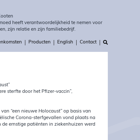
Kooten
moed heeft verantwoordelijkheid te nemen voor
en, zijn relatie en zijn familiebedrijf.
eenkomsten
Producten
English
Contact
aust”
re sterfte door het Pfizer-vaccin”,
n van
“een nieuwe Holocaust”
op basis van
Israëlische Corona-sterfgevallen vond plaats na
 de ernstige patiënten in ziekenhuizen werd