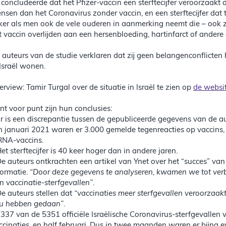
 concludeerde dat het Pfizer-vaccin een sterftecijfer veroorzaakt 
nsen dan het Coronavirus zonder vaccin, en een sterftecijfer dat 
ker als men ook de vele ouderen in aanmerking neemt die – ook z
t vaccin overlijden aan een hersenbloeding, hartinfarct of ander
 auteurs van de studie verklaren dat zij geen belangenconflicten
 Israël wonen.
terview: Tamir Turgal over de situatie in Israël te zien op
de websi
nt voor punt zijn hun conclusies:
Er is een discrepantie tussen de gepubliceerde gegevens van de auto
In januari 2021 waren er 3.000 gemelde tegenreacties op vaccins
NA-vaccins.
Het sterftecijfer is 40 keer hoger dan in andere jaren.
De auteurs ontkrachten een artikel van Ynet over het “succes” van 
formatie.
“Door deze gegevens te analyseren, kwamen we tot verbij
n vaccinatie-sterfgevallen”
.
De auteurs stellen dat
“vaccinaties meer sterfgevallen veroorzaak
u hebben gedaan”
.
2337 van de 5351 officiële Israëlische Coronavirus-sterfgevallen 
ccinaties, en half februari. Dus in twee maanden waren er bijna 