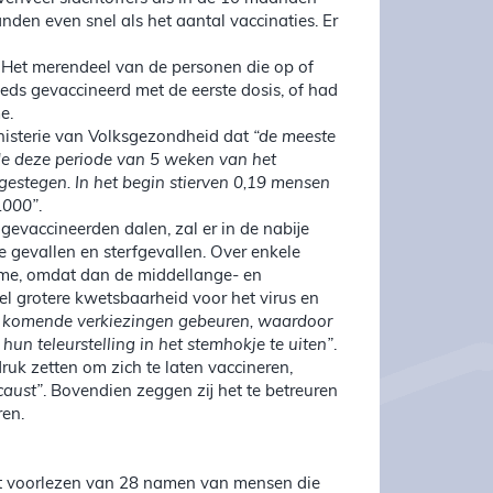
nden even snel als het aantal vaccinaties. Er
. Het merendeel van de personen die op of
ds gevaccineerd met de eerste dosis, of had
e.
Ministerie van Volksgezondheid dat
“de meeste
e deze periode van 5 weken van het
0 gestegen. In het begin stierven 0,19 mensen
0.000”
.
gevaccineerden dalen, zal er in de nabije
ge gevallen en sterfgevallen. Over enkele
me, omdat dan de middellange- en
l grotere kwetsbaarheid voor het virus en
e komende verkiezingen gebeuren, waardoor
n teleurstelling in het stemhokje te uiten”
.
ruk zetten om zich te laten vaccineren,
caust”
. Bovendien zeggen zij het te betreuren
ren.
 voorlezen van 28 namen van mensen die