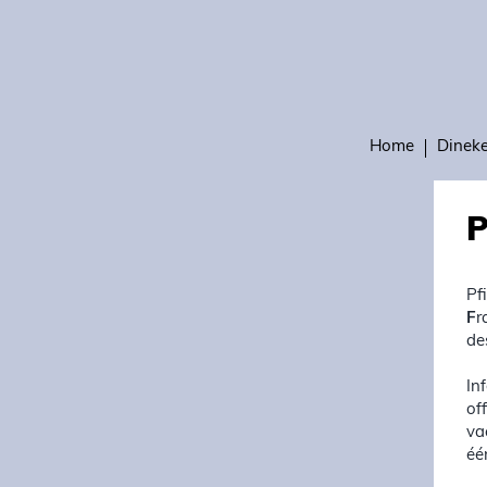
Home
Dinek
P
Pf
F
r
de
In
of
va
éé