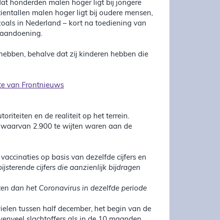
dat honderden malen hoger ligt bij jongere
tientallen malen hoger ligt bij oudere mensen,
oals in Nederland – kort na toediening van
e aandoening.
 hebben, behalve dat zij kinderen hebben die
te van Frontnieuws
riteiten en de realiteit op het terrein.
, waarvan 2.900 te wijten waren aan de
vaccinaties op basis van dezelfde cijfers en
sterende cijfers die aanzienlijk bijdragen
ten dan het Coronavirus in dezelfde periode
vielen tussen half december, het begin van de
evenveel slachtoffers als in de 10 maanden