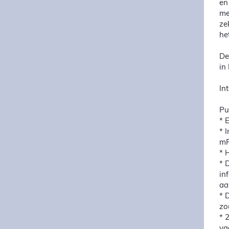
en
me
ze
he
De
in
In
Pu
* 
* 
mR
* 
* 
in
aa
* 
zo
* 
va