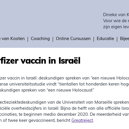
Dineke van 
Voor wie de 
zijn eigen lev
e van Kooten
Coaching
Online Cursussen
Educatie
Bij
fizer vaccin in Israël
izer vaccin in Israël: deskundigen spreken van “een nieuwe Holoc
anse universiteitsstudie vindt “tientallen tot honderden keren hoge
skundigen spreken van “een nieuwe Holocaust”
fectieziektedeskundigen van de Universiteit van Marseille spreke
ficiële overheidscijfers in Israël. Bijna de helft van alle officiële 
ccinaties, te beginnen medio december 2020. De meerderheid van
n of twee keer gevaccineerd, bericht
Greatreject
.