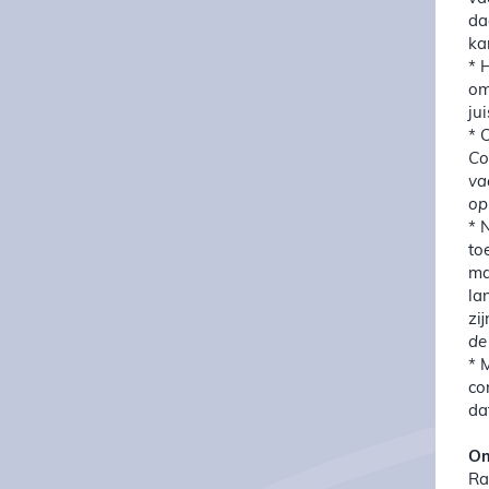
da
ka
* 
om
ju
* 
Co
va
op
* 
to
ma
la
zi
de
* 
co
da
Om
Ra