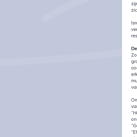
zi
zi
Is
ve
re
De
Zo
gr
oo
er
mu
va
Om
va
“H
on
“G
“E