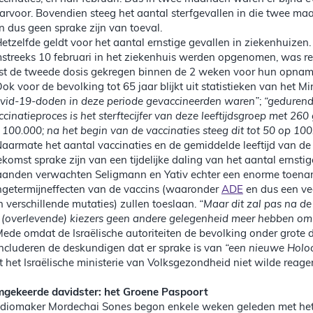
arvoor. Bovendien steeg het aantal sterfgevallen in die twee maa
n dus geen sprake zijn van toeval.
Hetzelfde geldt voor het aantal ernstige gevallen in ziekenhuizen
streeks 10 februari in het ziekenhuis werden opgenomen, was ree
ist de tweede dosis gekregen binnen de 2 weken voor hun opnam
Ook voor de bevolking tot 65 jaar blijkt uit statistieken van het 
vid-19-doden in deze periode gevaccineerden waren”
;
“gedurend
ccinatieproces is het sterftecijfer van deze leeftijdsgroep met 26
 100.000; na het begin van de vaccinaties steeg dit tot 50 op 10
Naarmate het aantal vaccinaties en de gemiddelde leeftijd van de 
ekomst sprake zijn van een tijdelijke daling van het aantal ernsti
anden verwachten Seligmann en Yativ echter een enorme toena
ngetermijneffecten van de vaccins (waaronder
ADE
en dus een vee
jn verschillende mutaties) zullen toeslaan.
“Maar dit zal pas na d
 (overlevende) kiezers geen andere gelegenheid meer hebben om hu
Mede omdat de Israëlische autoriteiten de bevolking onder grote d
ncluderen de deskundigen dat er sprake is van
“een nieuwe Holo
t het Israëlische ministerie van Volksgezondheid niet wilde reage
gekeerde davidster: het Groene Paspoort
diomaker Mordechai Sones begon enkele weken geleden met het