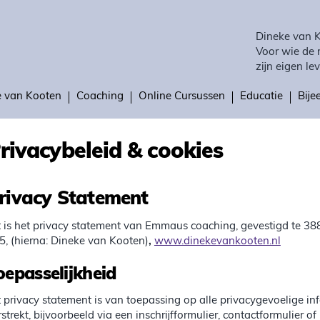
Dineke van 
Voor wie de 
zijn eigen lev
e van Kooten
Coaching
Online Cursussen
Educatie
Bij
rivacybeleid & cookies
rivacy Statement
t is het privacy statement van Emmaus coaching, gevestigd te 
5, (hierna: Dineke van Kooten)
,
www.dinekevankooten.nl
oepasselijkheid
t privacy statement is van toepassing op alle privacygevoelige i
rstrekt, bijvoorbeeld via een inschrijfformulier, contactformulier o