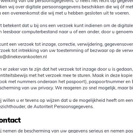
rwerking van uw persoonsgegevens. U heeft het recht op gegevens
dien wij over digitale persoonsgegevens beschikken die wij óf 
 een overeenkomst die wij met u hebben gesloten uit te voeren.
t betekent dat u bij ons een verzoek kunt indienen om de digita
n leesbaar computerbestand naar u of een ander, door u genoemde
kunt een verzoek tot inzage, correctie, verwijdering, gegevenso
rzoek tot intrekking van uw toestemming of bezwaar op de ver
fo@dinekevankooten.nl
 er zeker van te zijn dat het verzoek tot inzage door u is gedaan
entiteitsbewijs met het verzoek mee te sturen. Maak in deze kop
rook met nummers onderaan het paspoort), paspoortnummer en B
scherming van uw privacy. We reageren zo snel mogelijk, maar b
j willen u er tevens op wijzen dat u de mogelijkheid heeft om een 
ezichthouder, de Autoriteit Persoonsgegevens.
ontact
j nemen de bescherming van uw gegevens serieus en nemen pass