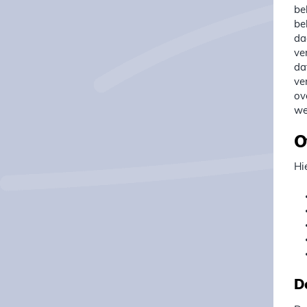
be
be
da
ve
da
ve
ov
we
O
Hi
D