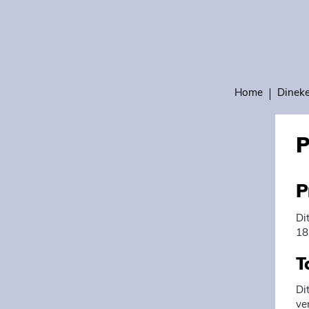
Home
Dinek
P
P
Di
18
T
Di
ve