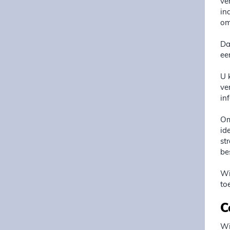
ve
in
om
Da
ee
U 
ve
in
Om
id
st
be
Wi
to
C
Wi