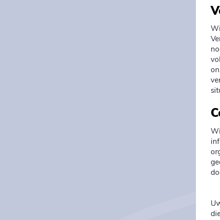
V
Wi
Ve
no
vo
on
ve
si
C
Wi
in
or
ge
do
Uw
di