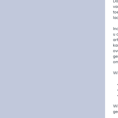
Do
va
to
la
In
u 
ar
ka
ov
ge
om
Wi
Wi
ge