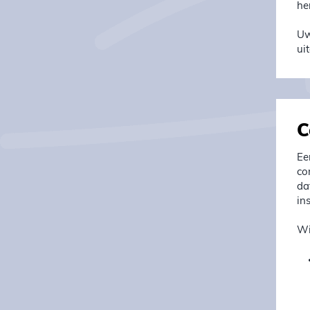
he
Uw
ui
C
Ee
co
da
in
Wi