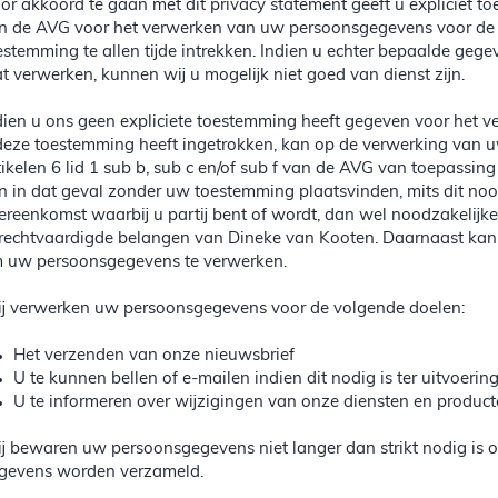
or akkoord te gaan met dit privacy statement geeft u expliciet toe
n de AVG voor het verwerken van uw persoonsgegevens voor de 
estemming te allen tijde intrekken. Indien u echter bepaalde gegev
at verwerken, kunnen wij u mogelijk niet goed van dienst zijn.
dien u ons geen expliciete toestemming heeft gegeven voor het 
deze toestemming heeft ingetrokken, kan op de verwerking van
tikelen 6 lid 1 sub b, sub c en/of sub f van de AVG van toepassi
n in dat geval zonder uw toestemming plaatsvinden, mits dit nood
ereenkomst waarbij u partij bent of wordt, dan wel noodzakelijk
rechtvaardigde belangen van Dineke van Kooten. Daarnaast kan er
 uw persoonsgegevens te verwerken.
j verwerken uw persoonsgegevens voor de volgende doelen:
Het verzenden van onze nieuwsbrief
U te kunnen bellen of e-mailen indien dit nodig is ter uitvoeri
U te informeren over wijzigingen van onze diensten en produc
j bewaren uw persoonsgegevens niet langer dan strikt nodig is 
gevens worden verzameld.