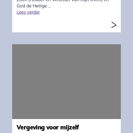
Zoon (Redder en Verlosser van mijn leven) en
God de Heilige …
"Vergeving"
Lees verder
Vergeving voor mijzelf