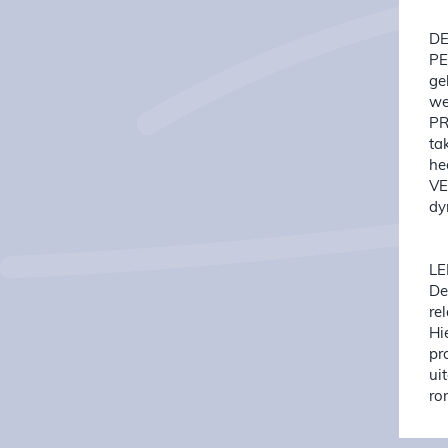
DE
PE
ge
we
PR
ta
he
VE
dy
LE
De
re
Hi
pr
ui
ro