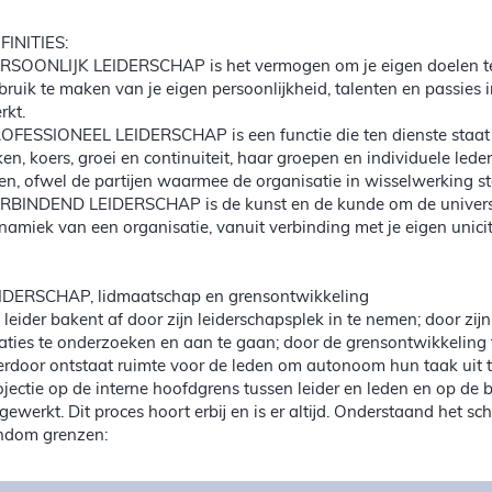
FINITIES:
RSOONLIJK LEIDERSCHAP is het vermogen om je eigen doelen te r
bruik te maken van je eigen persoonlijkheid, talenten en passies 
rkt.
OFESSIONEEL LEIDERSCHAP is een functie die ten dienste staat 
ken, koers, groei en continuiteit, haar groepen en individuele led
en, ofwel de partijen waarmee de organisatie in wisselwerking st
RBINDEND LEIDERSCHAP is de kunst en de kunde om de universe
namiek van een organisatie, vanuit verbinding met je eigen unicit
IDERSCHAP, lidmaatschap en grensontwikkeling
 leider bakent af door zijn leiderschapsplek in te nemen; door zijn
laties te onderzoeken en aan te gaan; door de grensontwikkeling tu
erdoor ontstaat ruimte voor de leden om autonoom hun taak uit te
ojectie op de interne hoofdgrens tussen leider en leden en op de 
tgewerkt. Dit proces hoort erbij en is er altijd. Onderstaand het 
ndom grenzen: