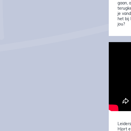
gaan, o
terugk
je vand
het bij
jou?
Leiders
Hjort 