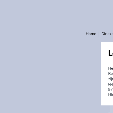
Home
Dinek
L
He
Be
zi
le
97
Hi