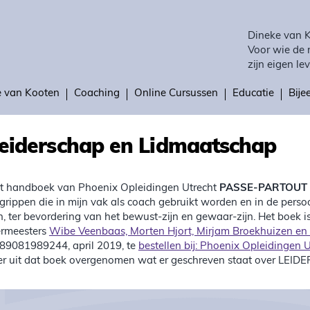
Dineke van 
Voor wie de 
zijn eigen lev
e van Kooten
Coaching
Online Cursussen
Educatie
Bij
eiderschap en Lidmaatschap
t handboek van Phoenix Opleidingen Utrecht
PASSE-PARTOUT
grippen die in mijn vak als coach gebruikt worden en in de pers
jn, ter bevordering van het bewust-zijn en gewaar-zijn. Het boek 
ermeesters
Wibe Veenbaas, Morten Hjort, Mirjam Broekhuizen en 
89081989244, april 2019, te
bestellen bij: Phoenix Opleidingen U
er uit dat boek overgenomen wat er geschreven staat over LEID