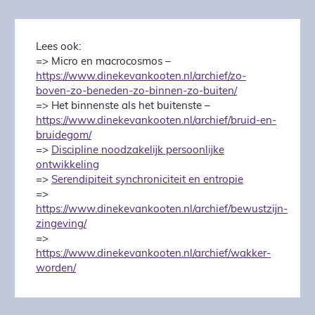
Lees ook:
=> Micro en macrocosmos –
https://www.dinekevankooten.nl/archief/zo-
boven-zo-beneden-zo-binnen-zo-buiten/
=> Het binnenste als het buitenste –
https://www.dinekevankooten.nl/archief/bruid-en-
bruidegom/
=>
Discipline noodzakelijk persoonlijke
ontwikkeling
=>
Serendipiteit synchroniciteit en entropie
=>
https://www.dinekevankooten.nl/archief/bewustzijn-
zingeving/
=>
https://www.dinekevankooten.nl/archief/wakker-
worden/